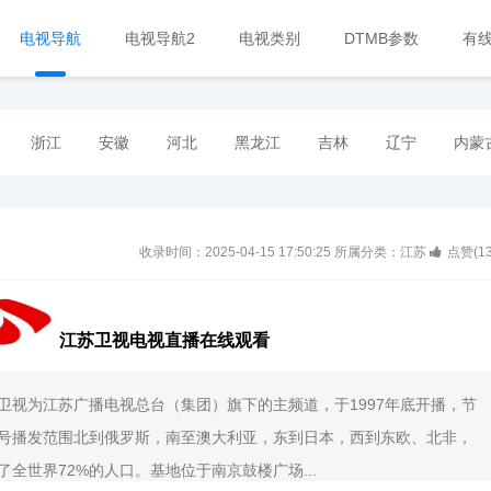
电视导航
电视导航2
电视类别
DTMB参数
有
浙江
安徽
河北
黑龙江
吉林
辽宁
内蒙
收录时间：2025-04-15 17:50:25
所属分类：江苏
点赞(
1
江苏卫视电视直播在线观看
卫视为江苏广播电视总台（集团）旗下的主频道，于1997年底开播，节
号播发范围北到俄罗斯，南至澳大利亚，东到日本，西到东欧、北非，
了全世界72%的人口。基地位于南京鼓楼广场...