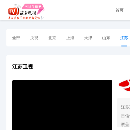
首页
全部
央视
北京
上海
天津
山东
江苏
江苏卫视
江苏
目信
覆盖