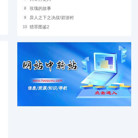
玫瑰的故事
8
异人之下之决战!碧游村
9
猎罪图鉴2
10