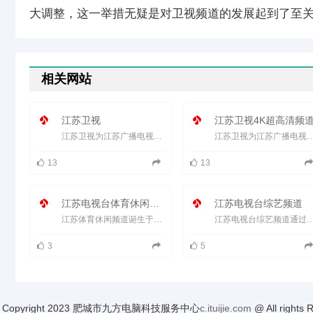
大调整，这一举措无疑是对卫视频道的发展起到了至
相关网站
江苏卫视
江苏卫视4K超高清频
江苏卫视为江苏广播电视总台（集团）旗下的主频道，于1997年底开播，节目信号播发范围北到俄罗斯，南至澳大利亚，东到日...
江苏卫视为江苏广播电视总台（集团）旗下的主频道，于1997年底开播，节目信号播发范围北到俄罗斯
13
13
江苏电视台体育休闲频道
江苏电视台综艺频道
江苏体育休闲频道诞生于2004年5月，是江苏省唯一的专业体育频道。开播以来，频道以江苏广电总台为依托，高速成长，...
江苏电视台综艺频道通过四个频道每天播出50个小时，其中两套自办节目每天播出40小时，日均自
3
5
Copyright 2023 肥城市九方电脑科技服务中心
c.ituijie.com
@ All r