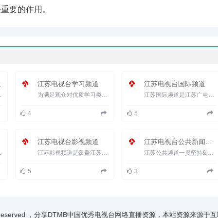
关重要的作用。
道
江苏电视台学习频道
江苏电视台国际频道
，南至澳大利亚，东到日...
为满足观众对优质学习类节目的需求，服务学习型社会建设，探索新媒体时代跨平台传播方式，开启传统媒体向全媒体变...
江苏国际频道是江苏广电总台为全球中高端人群打造的一个具有人文精神的国际频道，于2004年10月1日开播，先后实...
4
5
江苏电视台影视频道
江苏电视台公共新闻频道
制节目量超过12小时...
江苏影视频道是覆盖江苏省的影视专业特色频道，以影视文化作为频道差异化竞争的突破点，现已形成以电影、电视剧...
江苏公共频道一贯坚持&ldquo;公益公众，共创共赢&rdquo;的运作理念：在节目内容上，传播公共资讯，关注公共事务，关心...
5
3
ights Reserved ，分享DTMB中国优秀电视台网络直播资源，本站