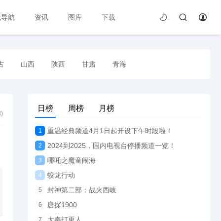
线导航
资讯
图库
下载
古
山西
陕西
甘肃
青海
日榜
周榜
月榜
3
)
重温经典频道4月1日起开设下午时段啦！
1
2024到2025，国内电视台停播频道一览！
2
哪吒之魔童闹海
3
蛟龙行动
4
封神第二部：战火西岐
5
唐探1900
6
大奉打更人
7