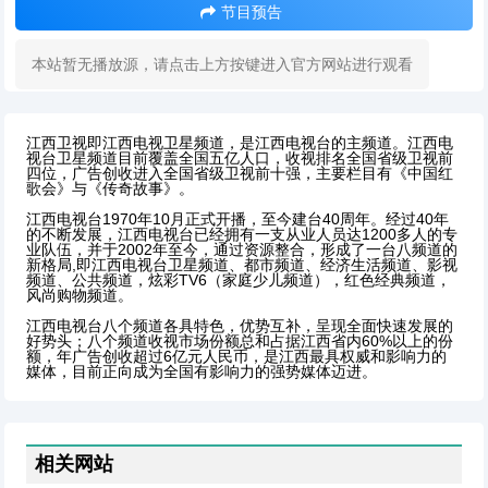
节目预告
本站暂无播放源，请点击上方按键进入官方网站进行观看
江西卫视即江西电视卫星频道，是江西电视台的主频道。江西电
视台卫星频道目前覆盖全国五亿人口，收视排名全国省级卫视前
四位，广告创收进入全国省级卫视前十强，主要栏目有《中国红
歌会》与《传奇故事》。
江西电视台1970年10月正式开播，至今建台40周年。经过40年
的不断发展，江西电视台已经拥有一支从业人员达1200多人的专
业队伍，并于2002年至今，通过资源整合，形成了一台八频道的
新格局,即江西电视台卫星频道、都市频道、经济生活频道、影视
频道、公共频道，炫彩TV6（家庭少儿频道），红色经典频道，
风尚购物频道。
江西电视台八个频道各具特色，优势互补，呈现全面快速发展的
好势头；八个频道收视市场份额总和占据江西省内60%以上的份
额，年广告创收超过6亿元人民币，是江西最具权威和影响力的
媒体，目前正向成为全国有影响力的强势媒体迈进。
相关网站