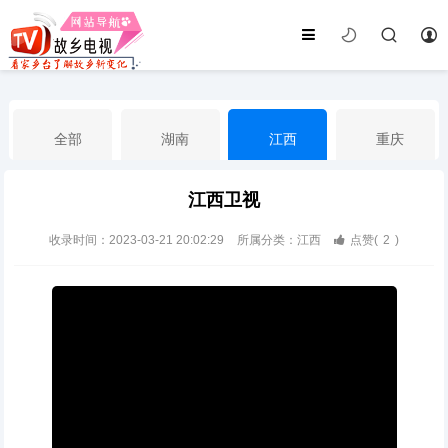
全部
湖南
江西
重庆
江西卫视
湖北
河南
福建
广东
收录时间：2023-03-21 20:02:29
所属分类：江西
点赞(
2
)
广西
云南
四川
贵州
海南
宁夏
西藏
新疆
港澳台
南海华语