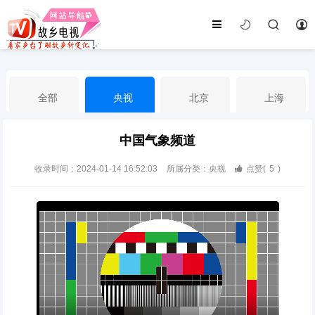
全部
央视
北京
上海
中国气象频道
天津
山东
江苏
浙江
收录时间：2024-01-14 16:52:03
所属分类：央视
点赞(
5
)
安徽
河北
黑龙江
吉林
辽宁
内蒙古
山西
陕西
甘肃
青海