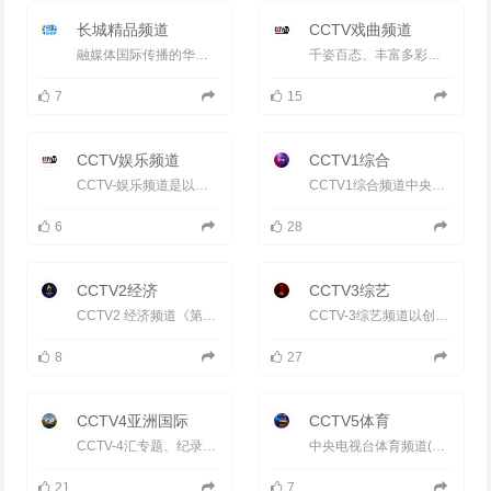
长城精品频道
CCTV戏曲频道
融媒体国际传播的华语综合频道。长城精品频道是中国国际电视总公司于2018年打造的以&ldquo;大文化&rdquo;为...
千姿百态、丰富多彩的传统戏曲是中国文明中具有图腾意义的文化象征。中国中央电视台戏曲（CCTV-戏曲）频道为海...
7
15
CCTV娱乐频道
CCTV1综合
CCTV-娱乐频道是以总台强大的娱乐节目制作力量为依托，以更加时尚、更富时代气息的姿态打造的面向全球华人的...
CCTV1综合频道中央电视台第一套节目综合频道，1958年开播。打造以新闻为主的精品综合频道，传递力量、温暖和希...
6
28
CCTV2经济
CCTV3综艺
CCTV2 经济频道《第一时间》《国际财经报道》《经济信息联播》《中国财经报道》形成财经播报经济板块；《经济...
CCTV-3综艺频道以创作精品栏目，繁荣电视文艺为宗旨，加强节目的服务性、娱乐性、民族性、参与性、艺术性和群众...
8
27
CCTV4亚洲国际
CCTV5体育
CCTV-4汇专题、纪录片、综艺、电视剧等各类节目于一体，为各个层次的收视大众提供全方位的咨讯和娱乐服务，被誉...
中央电视台体育频道(CCTV5)是国内创办最早、规模最大、拥有世界众多顶级赛事国内独家报道权的专业体育频道，...
21
7