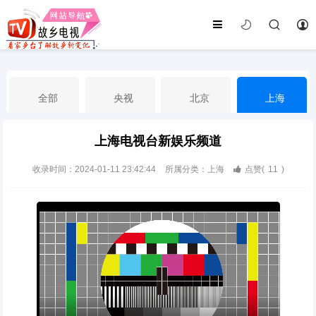
全部
央视
北京
上海
上海电视台新娱乐频道
天津
山东
江苏
浙江
收录时间：2024-01-11 23:42:44
所属分类：上海
点赞(
11
)
安徽
河北
黑龙江
吉林
辽宁
内蒙古
山西
陕西
甘肃
青海