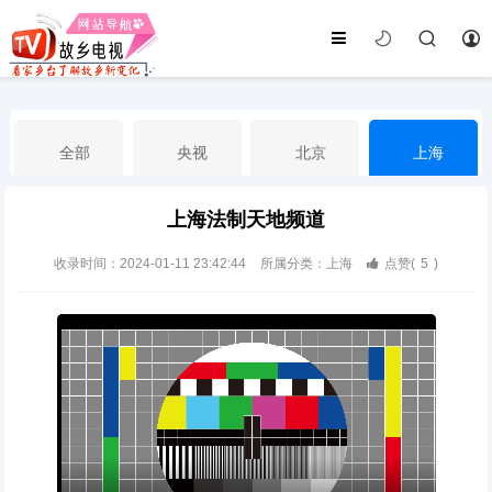
全部
央视
北京
上海
上海法制天地频道
天津
山东
江苏
浙江
收录时间：2024-01-11 23:42:44
所属分类：上海
点赞(
5
)
安徽
河北
黑龙江
吉林
辽宁
内蒙古
山西
陕西
甘肃
青海