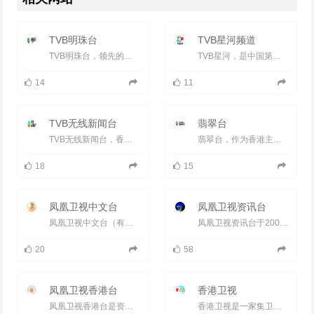
TVB明珠台
TVB星河频道
TVB明珠台，领先的英语频道，为观众提供自家制作节目及多元化的外购节目，包括来自世界各地的电影、剧集、生活品...
TVB星河，是中国第一家国粤双语同时播送的电视剧集频道，隶属于TVB（香港电视广播有限公司），开播于1998年12月17日。...
14
11
TVB无线新闻台
翡翠台
TVB无线新闻台，香港唯一24小时免费新闻频道，无间断为观众提供最新最快的本港及国际新闻。全方位深入分析不同...
翡翠台，作为香港主要的中文电视频道之一也是影响力最大的本港电视台之一，自开台以来一直播出不少影响香港流行...
18
15
凤凰卫视中文台
凤凰卫视资讯台
凤凰卫视中文台（有时亦直接称呼为“凤凰卫视”、前身为香港卫星电视中文台）是凤凰卫视旗下的频道，该频道于1996...
凤凰卫视资讯台于2001年元旦启播，全日24小时播放来自全球各地时事新闻与财经资讯。重点在两岸以至全球华人地...
20
58
凤凰卫视香港台
香港卫视
凤凰卫视香港台是资讯、财经、政论、时尚为主的综合频道，以广东话每天24小时广播，主要覆盖香港、澳门、广东等...
香港卫视是一家集卫星电视、网络电视、影视剧投资为一体的国际传媒集团，以24小时开路不加密的方式卫星播出，依...