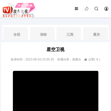
全部
湖南
江西
重庆
星空卫视
湖北
河南
福建
广东
收录时间：2023-06-03 23:05:35
所属分类：港澳台
点赞(
8
)
广西
云南
四川
贵州
海南
宁夏
西藏
新疆
港澳台
南海华语