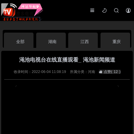
全部
湖南
江西
重庆
渑池电视台在线直播观看_ 渑池新闻频道
湖北
河南
福建
广东
收录时间：2022-06-04 11:08:19
所属分类：河南
点赞(
12
)
广西
云南
四川
贵州
海南
宁夏
西藏
新疆
港澳台
南海华语