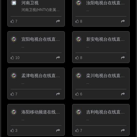
人民政府驻城关镇，距省会郑州
河南卫视
汝阳电视台在线直播观看_ 汝阳新闻频道
190公里，距古都西安300公里。
渑池县是河南省经济管理扩权县、
河南卫视(HNTV)隶属于中国河南电视台，目前中国规模最大、最具影响力的卫星电视机构之一。河南卫视是河南省最...
...
对外开放重点县和加工贸易梯度转
移重点承接地，位于“郑洛工业走
7
8
廊”的西端，是河南省重要的能
源、冶金、建材、耐材基地，
2017年地区生产总值270.3亿元。
第二批节水型社会建设达标县
宜阳电视台在线直播观看_ 宜阳新闻频道
新安电视台在线直播观看_ 新安新闻频道
（区）。
...
...
10
8
孟津电视台在线直播观看_ 孟津新闻频道
栾川电视台在线直播观看_ 栾川新闻频道
...
...
7
6
洛阳移动频道在线直播观看_ 洛阳电视台移动频道
吉利电视台在线直播观看_ 吉利区新闻频道
...
...
3
7