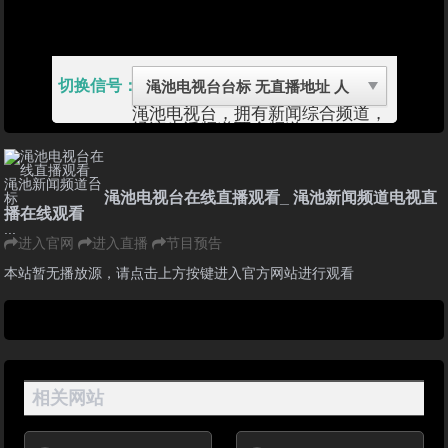
切换信号：
渑池电视台，拥有新闻综合频道，
经济生活频道两个频道，3416027
渑池县文化广电和新闻出版局
1、
广播节目（无线和有线）2、电视
节目：在电视公共频道的预留时段
内插播当地新闻和经济类、科技
渑池电视台在线直播观看_ 渑池新闻频道电视直
类、法制类、农业类、重大活动类
播在线观看
专题、有地方特色的文艺节目以及
...
广告等（无线和有线
进入官网
进入直播
节目预告
渑池县隶属于河南省三门峡市，位
于河南省西北部，北濒黄河与山西
本站暂无播放源，请点击上方按键进入官方网站进行观看
省的垣曲、夏县、平陆隔河相望，
南与洛宁、宜阳相连，东裹义马与
新安为邻，西界崤函与陕州区接
壤。地理座标介于东经111°33′至
112°01′，北纬34°36′至35°05′之
间，属温带季风气候。
渑池县东西宽43.5公里，南北长
相关网站
52.8公里，总面积为1421平方公
里，全县总人口35.89万（2017
年）。全县辖5个镇，7个乡。县