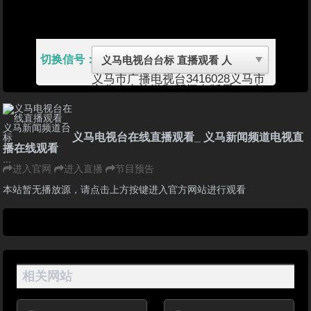
切换信号：
义马市广播电视台
3416028
义马市
文化广电旅游和新闻出版局
1、广
播节目（无线和有线）2、电视节
目：在电视公共频道的预留时段内
插播当地新闻和经济类、科技类、
法制类、农业类、重大活动类专
义马电视台在线直播观看_ 义马新闻频道电视直
题、有地方特色的文艺节目以及广
播在线观看
告等（无线和有线）
...
义马市，三门峡下辖县级市 ，位
进入官网
进入直播
节目预告
于河南省西部，地处崤函古道，北
仰韶峰，南眺洛伊。距省会郑州
本站暂无播放源，请点击上方按键进入官方网站进行观看
183公里，介于古都洛阳与新兴工
业城市三门峡市之间。总面积112
平方公里，全市总人口17.09万人
（2014年），共有汉、满、蒙
古、维吾尔、布依、壮、彝等14
个民族。其非农业人口16.19万，
农业人口0.9万。义马市1981年4月
相关网站
经国务院批准设市，由洛阳地区管
辖，1986年撤消洛阳地区，划归
三门峡市管辖，现辖千秋、常村两