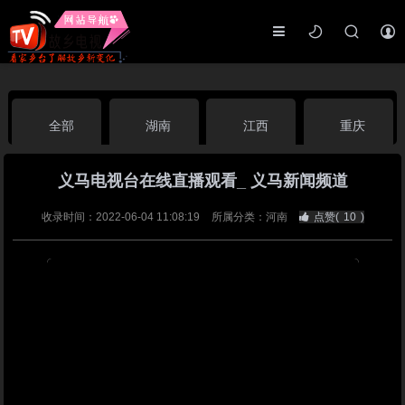
全部
湖南
江西
重庆
义马电视台在线直播观看_ 义马新闻频道
湖北
河南
福建
广东
收录时间：2022-06-04 11:08:19
所属分类：河南
点赞(
10
)
广西
云南
四川
贵州
海南
宁夏
西藏
新疆
港澳台
南海华语