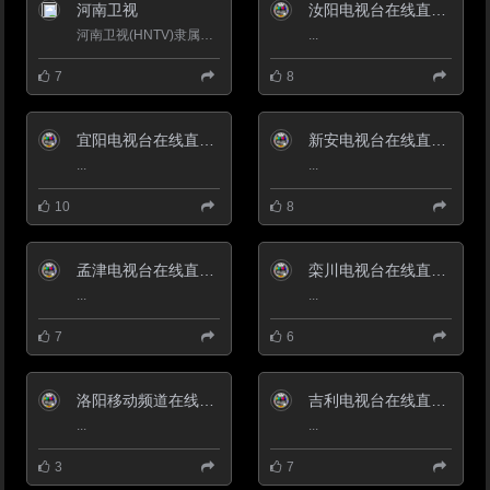
镇及千秋路、泰山路、朝阳路、常
河南卫视
汝阳电视台在线直播观看_ 汝阳新闻频道
村路、新义街五个办事处。
义马市地处连接东部发达地区和西
河南卫视(HNTV)隶属于中国河南电视台，目前中国规模最大、最具影响力的卫星电视机构之一。河南卫视是河南省最...
...
部资源区的结合部，是沿黄河经济
带和豫晋陕黄河金三角经济协作区
7
8
的重要组成部分。陇海铁路、310
国道和郑州至西安高速公路穿境而
过，境内路网密布，镇村相连，纵
横交错，通衢八方。
宜阳电视台在线直播观看_ 宜阳新闻频道
新安电视台在线直播观看_ 新安新闻频道
义马钟灵毓秀，有悠久而辉煌的历
...
...
史文化，是中国古代文明的发祥地
之一。境内名胜古迹众多，著名的
10
8
有北魏时期的鸿庆寺石窟、项羽坑
杀20万秦卒的楚坑。慈福行宫和
仰韶文化、龙山文化等古文化遗址
8处。近年考古发现的义马银杏化
孟津电视台在线直播观看_ 孟津新闻频道
栾川电视台在线直播观看_ 栾川新闻频道
石是世界上最古老的银杏化石，距
...
...
今己1.8亿年，该化石图案已被确
定为第六届国际古植物会议的会
徽。
7
6
2018年11月，入选中国县级市全
面小康指数前100名。 第二批节水
型社会建设达标县（区）。
洛阳移动频道在线直播观看_ 洛阳电视台移动频道
吉利电视台在线直播观看_ 吉利区新闻频道
...
...
3
7