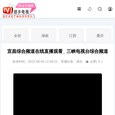
全部
湖南
江西
重庆
宜昌综合频道在线直播观看_ 三峡电视台综合频道
湖北
河南
福建
广东
收录时间：2022-06-04 11:09:22
所属分类：湖北
点赞(
6
)
广西
云南
四川
贵州
海南
宁夏
西藏
新疆
港澳台
南海华语