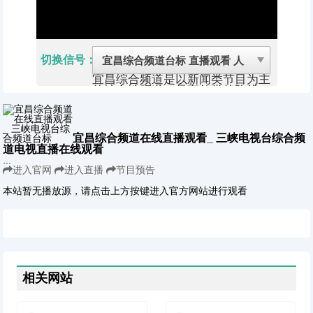
切换信号：
宜昌综合频道是以新闻类节目为主
的综合性频道，是宣传党的路线、
方针、政策，传达市委、市政府政
令的重要渠道，是展示宜昌乃至三
峡区域重大政治、经济、社会、文
化的主要阵地。
宜昌综合频道在线直播观看_ 三峡电视台综合频
它以聚焦社会、关注民生为报道宗
道电视直播在线观看
旨，强调全方位的开放和参与，实
...
现传播效果的零距离，在贴近百姓
进入官网
进入直播
节目预告
方面务求平民性、近距离和服务
型。主要栏目有：《宜昌新闻》、
本站暂无播放源，请点击上方按键进入官方网站进行观看
《直播宜昌》、《三峡夜航》等等
宜昌三峡广播电视总台于2001年
11月正式挂牌运行。由原宜昌人
民广播电台、宜昌三峡电视台、宜
昌有线电视台等事业单位撤消独立
建制后合并组建，保留宜昌人民广
播电台、宜昌三峡电视台的呼号。
相关网站