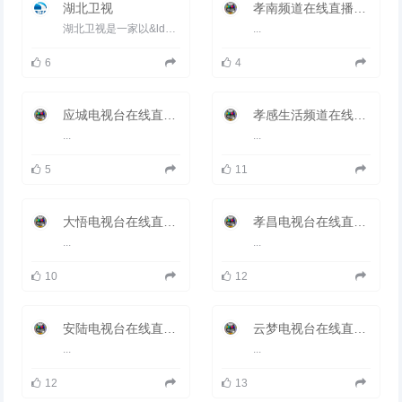
湖北卫视
孝南频道在线直播观看_ 孝感电视台孝南频道
湖北卫视是一家以&ldquo;证券财经节目&rdquo;为特色的新锐电视媒体。每天24小时面向全国播出，湖北卫视目前已...
...
6
4
应城电视台在线直播观看_ 应城电视台
孝感生活频道在线直播观看_ 孝感电视台2套生活
...
...
5
11
大悟电视台在线直播观看_ 大悟新闻频道
孝昌电视台在线直播观看_ 孝昌新闻频道
...
...
10
12
安陆电视台在线直播观看_ 安陆新闻频道
云梦电视台在线直播观看_ 云梦新闻频道
...
...
12
13