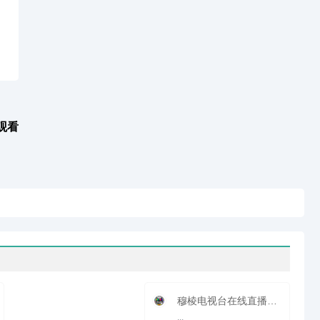
观看
穆棱电视台在线直播观看_ 穆棱新闻频道
...