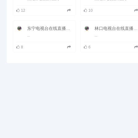
克山是国家级生态示范县、全国双
拥模范县、全国红色旅游十大景
12
10
区，首批国家级食品安全示范县，
国家有机产品认证示范创建区，齐
齐哈尔市区域中心城市，副中心城
市
东宁电视台在线直播观看_ 东宁新闻频道
林口电视台在线直播观看_ 林口新闻频道
...
...
8
6