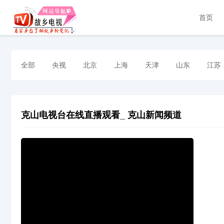
首页
全部
央视
北京
上海
天津
山东
江苏
克山电视台在线直播观看_ 克山新闻频道