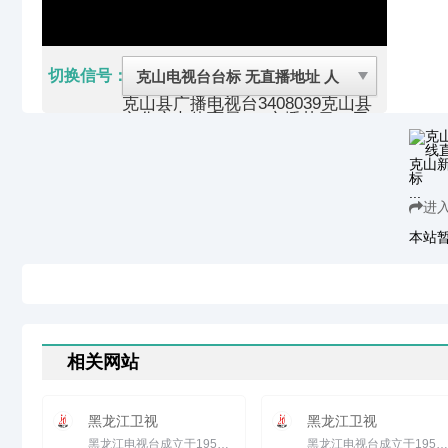
切换信号：
克山县广播电视台
3408039
克山县
文化广电体育局
1、广播节目（无
线和有线）2、电视节目：在电视
公共频道的预留时段内插播当地新
闻和经济类、科技类、法制类、农
业类、重大活动类专题、有地方特
...
色的文艺节目以及广告等（有线）
进
克山县隶属黑龙江省齐齐哈尔市。
位于黑龙江省西部、齐齐哈尔地区
本站
东北部。
截至2015年克山县总人口53万
人。2015年克山县幅员面积为
3186.2平方公里，辖15个乡镇、
133个行政村和9个农林牧渔场。
克山县农业是中国重点商品粮基地
县、大豆出口基地县和马铃薯基地
县，素有“北国粮仓”、“大豆之
相关网站
乡”之称。天然苏达水、冷矿泉质
优量沛，风力资源和蘑菇、蕨菜、
黄芪等数百种野生食用、药用植物
黑龙江卫视
黑龙江卫视
具有很高的开发利用价值。盛产的
大豆、马铃薯、亚麻，杂粮等。
黑龙江电视台成立于1958年12月20日，是中国创建最早的三座电视台之一。经过四十多年的发展，特别是近十年来的不...
黑龙江电视台成立于1958年12月20日，是中国创建最早的三座电视台之一。经过四十多年的发展，特别是近十年来的不...