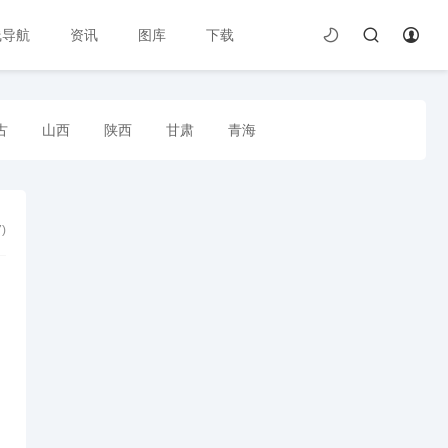
线导航
资讯
图库
下载
古
山西
陕西
甘肃
青海
7
)