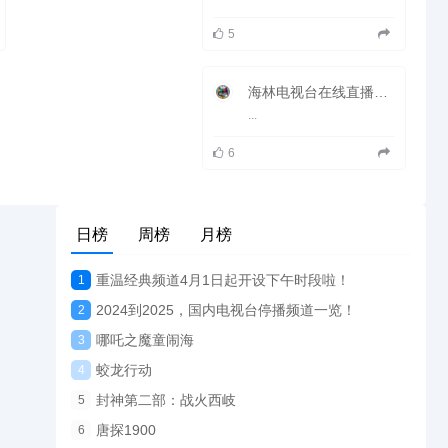
5
海林电视台在线直播观看_ 海林新闻频道
...
6
日榜
周榜
月榜
重温经典频道4月1日起开设下午时段啦！
1
2024到2025，国内电视台停播频道一览！
2
哪吒之魔童闹海
3
蛟龙行动
4
封神第二部：战火西岐
5
唐探1900
6