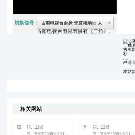
切换信号：
古蔺电视台电视节目有《广角》、
《古蔺新闻》、《蔺州晴雨表》、
《民生周刊》等等
《落鸿茶馆》是古蔺电视台新媒体
中心重点打造的一档多平台新媒体
节目。每周四在古蔺电视台新闻综
...
合频道、古蔺电视台微生活微信平
进
台、古蔺电视台县城三大LED大屏
幕同步播出。节目围绕古蔺热点曝
本站
光新闻事件、全国重大话题落地古
蔺、本地奇闻异事发觉、古蔺社会
正能量弘扬等多个方向进行选题。
古蔺县广播电视台
3423049
古蔺县
文化体育广播电影电视局
1、广播
节目（有线）2、电视节目：在电
视公共频道的预留时段内插播当地
新闻和经济类、科技类、法制类、
相关网站
农业类、重大活动类专题、有地方
特色的文艺节目以及广告等（有
线）
四川卫视
四川卫视
古蔺（lìn）县，隶属四川省泸州
市，古为“蔺州”、“落洪”，是奢香
四川卫视于2005年8月1日全面改版，全天节目收视率大幅度飚升。改版后四川卫视以&ldquo;故事会&rdquo;见长于同...
四川卫视于2005年8月1日全面改版，全天节目收视率大幅度飚升。改版后四川卫视以&ldquo;故事会&rdquo;见长于同...