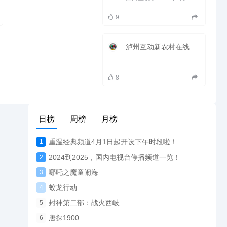
9
泸州互动新农村在线直播观看_ 泸州电视台4套互动频道
...
8
日榜
周榜
月榜
重温经典频道4月1日起开设下午时段啦！
1
2024到2025，国内电视台停播频道一览！
2
哪吒之魔童闹海
3
蛟龙行动
4
封神第二部：战火西岐
5
唐探1900
6