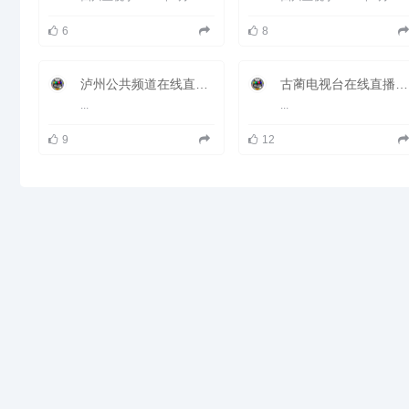
故里，被誉为郎酒之乡、春兰之
都。 是全国性酱香酒生产基地、
6
8
中国白酒金三角重要组成部分、全
国绿色食品原料标准化生产基地、
国家13个大型煤炭开发基地之
一。 全县下辖22个镇和4个乡，面
泸州公共频道在线直播观看_ 泸州电视台2套公共频道
古蔺电视台在线直播观看_ 古蔺新闻频道
积3184平方公里，2017年常住人
...
...
口87万余人，GDP达152.7亿元，
城镇化率突破30%；县城建城区面
积达9.53平方公里，城区常住人口
9
12
11.6万人。 泸州市政府明确将古
蔺建设为川南黔北交通节点城市、
乌蒙山生态现代农业示范区、国家
级旅游休闲度假目的地、中国酱香
酒谷核心区。
古蔺县地处四川盆地南缘、云贵高
原北麓，是横向出川重要通道，属
亚热带季风性湿润气候；拥有“郎
酒”、“潭酒”两大名酒；拥有4个国
家AAAA级景区，5个国家AA级景
区； 有古蔺郎酒传统酿造技艺、
古蔺花灯等国家级非遗项目。四川
古蔺经济开发区为省级开发区。