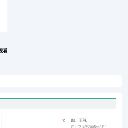
观看
四川卫视
四川卫视于2005年8月1日全面改版，全天节目收视率大幅度飚升。改版后四川卫视以&ldquo;故事会&rdquo;见长于同...