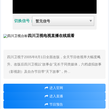
切换信号：
四川卫视电视直播在线观看
四川卫视于2005年8月1日全面改版，全天节目收视率大幅度飚
升。改版后四川卫视以“故事会”见长于同类媒体，六档虚拟故事
（影视剧）及自办节目带“天下故事”，外...
进入官网
进入直播
节目预告