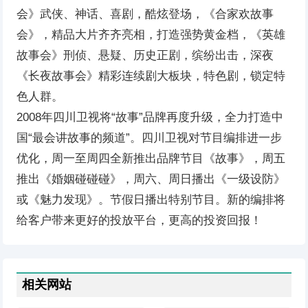
会》武侠、神话、喜剧，酷炫登场，《合家欢故事
会》，精品大片齐齐亮相，打造强势黄金档，《英雄
故事会》刑侦、悬疑、历史正剧，缤纷出击，深夜
《长夜故事会》精彩连续剧大板块，特色剧，锁定特
色人群。
2008年四川卫视将“故事”品牌再度升级，全力打造中
国“最会讲故事的频道”。四川卫视对节目编排进一步
优化，周一至周四全新推出品牌节目《故事》，周五
推出《婚姻碰碰碰》，周六、周日播出《一级设防》
或《魅力发现》。节假日播出特别节目。新的编排将
给客户带来更好的投放平台，更高的投资回报！
相关网站