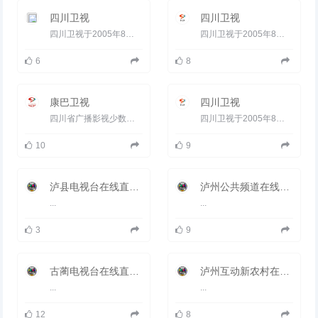
四川卫视
四川卫视
四川卫视于2005年8月1日全面改版，全天节目收视率大幅度飚升。改版后四川卫视以&ldquo;故事会&rdquo;见长于同...
四川卫视于2005年8月1日全面改版，全天节目收视率大幅度飚升。改版后四川卫视以&ldquo;故事会&rdquo;见长于同...
6
8
康巴卫视
四川卫视
四川省广播影视少数民族语言译制播出中心(康巴卫视)在中央领导、国家新闻出版广电总局和四川省委、省政府的...
四川卫视于2005年8月1日全面改版，全天节目收视率大幅度飚升。改版后四川卫视以&ldquo;故事会&rdquo;见长于同...
10
9
泸县电视台在线直播观看_ 泸县台新闻
泸州公共频道在线直播观看_ 泸州电视台2套公共频道
...
...
3
9
古蔺电视台在线直播观看_ 古蔺新闻频道
泸州互动新农村在线直播观看_ 泸州电视台4套互动频道
...
...
12
8