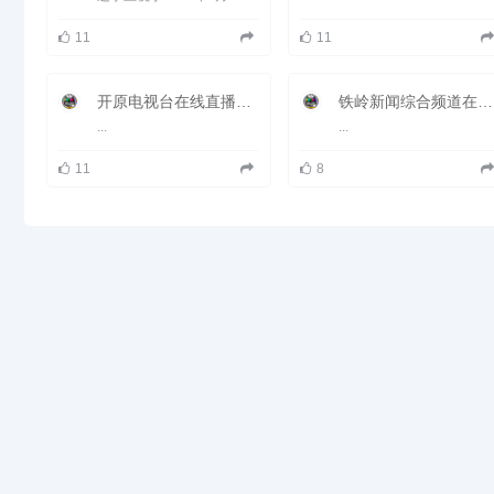
中心、20个部门。
现电视开办新闻综合、城市生活、
11
11
影视娱乐、图文购物四个频道，分
别通过微波发射和有线光缆传输节
目信号。日播出时间90小时以
上，自办节目达55小时以上。创
开原电视台在线直播观看_ 开原新闻频道
铁岭新闻综合频道在线直播观看_ 铁岭电视台1套新闻
办《海城新闻》、《民生零距
...
...
离》、《行风关注》、《海城党
建》、《秀名堂》、《庄稼院》等
各类栏目20余档。本台现有1000
11
8
瓦主副发射机5部，分别传递中央
一套、辽宁卫视、鞍山电视台和本
台节目。