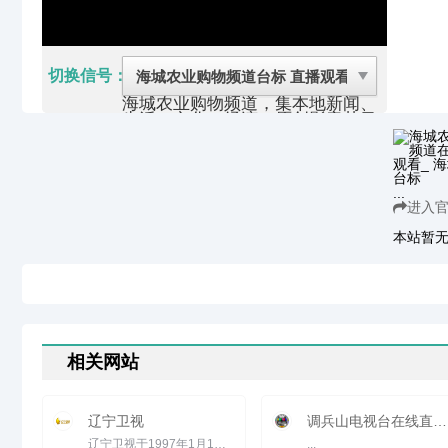
切换信号：
海城农业购物频道，集本地新闻、
生活、文化、经济、原创影音节目
为一体，以权威的时政报道、贴近
百姓生活的专题栏目、丰富优秀的
电视剧和其他综合节目服务于电视
观众的频道。新闻生活信息海量更
...
新，文明城市窗口展示风采，并提
进入
供30多个栏目的点播，第一时间
为网友提供最全面的视听资讯。
本站暂
海城市隶属于辽宁省鞍山市，位于
辽东半岛腹地，沈阳经济区之中，
北靠钢都鞍山和省会沈阳，南邻港
口城市营口、大连，东接煤铁之城
本溪及边境城市丹东，西与油田新
城盘锦隔河相望。
海城广播电视台是按照中央及省市
的相关精神，并经审查批准于
相关网站
2009年12月22日重组的县级新闻
媒体。它的前身是成立于1985年
的海城电视台和成立于1988年的
辽宁卫视
调兵山电视台在线直播观看_ 调兵山电视台
海城广播电台，也是全国首批成立
的县级广播和电视机构。下设四个
辽宁卫视于1997年1月1日起通过卫星向全国乃至亚太地区传送节目信号，24小时全天数字化播出。该频道通过中星6B...
...