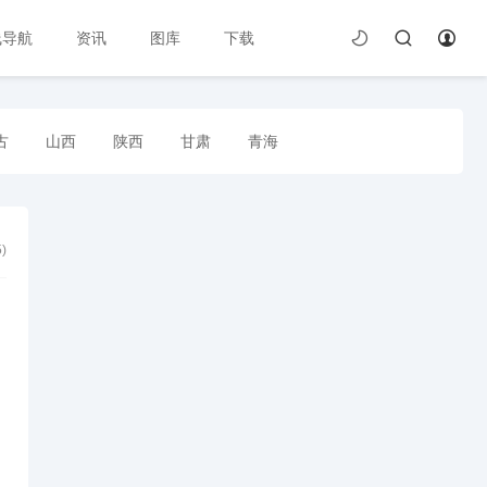
线导航
资讯
图库
下载
古
山西
陕西
甘肃
青海
5
)