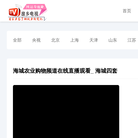
首页
全部
央视
北京
上海
天津
山东
江苏
海城农业购物频道在线直播观看_ 海城四套