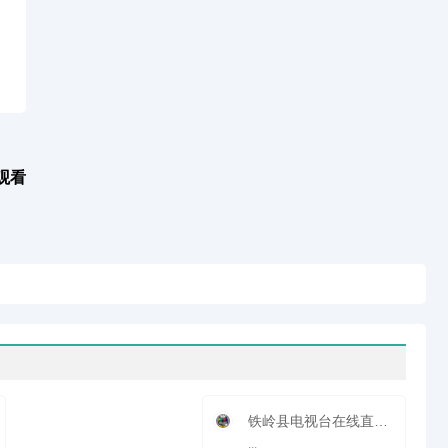
观看
铁岭县电视台在线直播观看_ 铁岭县新闻频道
...