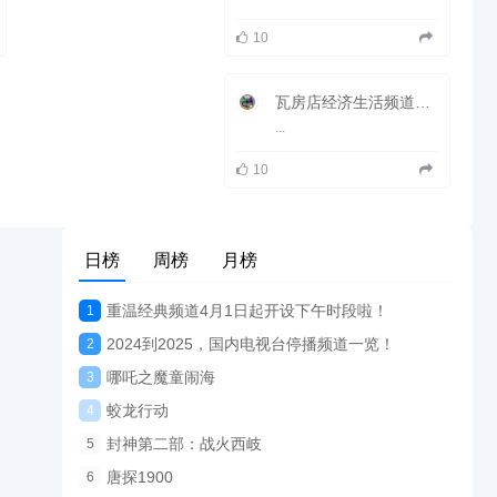
10
瓦房店经济生活频道在线直播观看_ 瓦房店2套生活
...
10
日榜
周榜
月榜
重温经典频道4月1日起开设下午时段啦！
1
2024到2025，国内电视台停播频道一览！
2
哪吒之魔童闹海
3
蛟龙行动
4
封神第二部：战火西岐
5
唐探1900
6