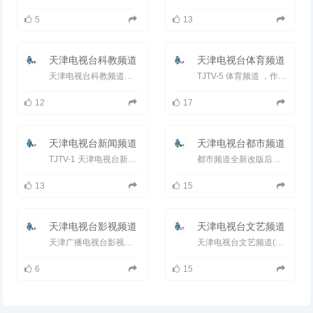
5
13
天津电视台科教频道
天津电视台体育频道
天津电视台科教频道是以&ldquo;服务教育、传播知识、普及科学、树人育人&rdquo;为宗旨的有线传输专业频道。...
TJTV-5 体育频道 ，作为天津电视台的第一个专业频道&mdash;&mdash;天津电视台体育频道，以全新的面貌呈现在观众...
12
17
天津电视台新闻频道
天津电视台都市频道
TJTV-1 天津电视台新闻频道 2013年9月1日，天津广播电视台新闻频道开播(原天津电视台滨海频道)。以&ldquo...
都市频道全新改版后，节目分为生活服务、情感生活、都市剧场和综艺娱乐四大类。频道将&ldquo;现代都市、时尚...
13
15
天津电视台影视频道
天津电视台文艺频道
天津广播电视台影视频道覆盖人口达1080多万,是天津地区唯一大容量、高频率、高品质播出电视剧的专业频道,看...
天津电视台文艺频道(T2)作为集传播、制作电视文艺产品的优质传媒组织。每天从清晨06:55至晚间01:00共计播出...
6
15