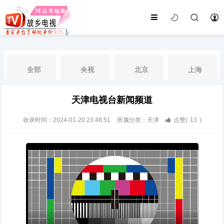
全部
央视
北京
上海
天津电视台新闻频道
天津
山东
江苏
浙江
收录时间：2024-01-20 23:48:51
所属分类：天津
点赞(
13
)
安徽
河北
黑龙江
吉林
辽宁
内蒙古
山西
陕西
甘肃
青海