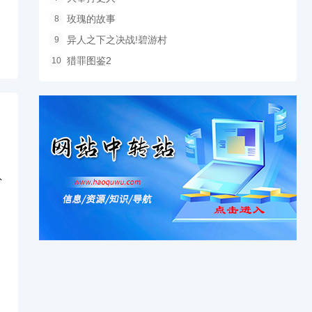
玫瑰的故事
8
异人之下之决战!碧游村
9
猎罪图鉴2
10
外