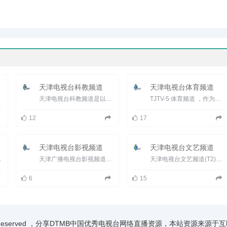
天津电视台科教频道
天津电视台体育频道
天津电视台科教频道是以&ldquo;服务教育、传播知识、普及科学、树人育人&rdquo;为宗旨的有线传输专业频道。...
TJTV-5 体育频道 ，作为天津电视台的第一个专业频道&mdash;&mdash;天津电视台体育频道，以全新的面貌呈现在观众...
12
17
天津电视台影视频道
天津电视台文艺频道
uo;现代都市、时尚...
天津广播电视台影视频道覆盖人口达1080多万,是天津地区唯一大容量、高频率、高品质播出电视剧的专业频道,看...
天津电视台文艺频道(T2)作为集传播、制作电视文艺产品的优质传媒组织。每天从清晨06:55至晚间01:00共计播出...
6
15
ights Reserved ，分享DTMB中国优秀电视台网络直播资源，本站