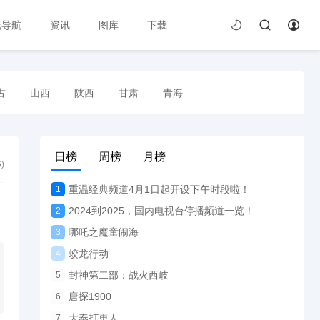
线导航
资讯
图库
下载
古
山西
陕西
甘肃
青海
日榜
周榜
月榜
6
)
重温经典频道4月1日起开设下午时段啦！
1
2024到2025，国内电视台停播频道一览！
2
哪吒之魔童闹海
3
蛟龙行动
4
封神第二部：战火西岐
5
唐探1900
6
大奉打更人
7