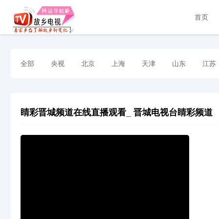
首页
全部
央视
北京
上海
天津
山东
江苏
睛彩晋城频道在线直播观看_ 晋城电视台睛彩频道