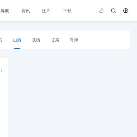
线导航
资讯
图库
下载
古
山西
陕西
甘肃
青海
4
)