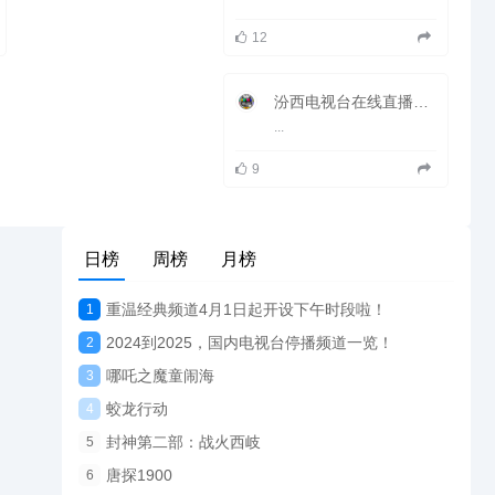
12
汾西电视台在线直播观看_ 汾西新闻频道
...
9
日榜
周榜
月榜
重温经典频道4月1日起开设下午时段啦！
1
2024到2025，国内电视台停播频道一览！
2
哪吒之魔童闹海
3
蛟龙行动
4
封神第二部：战火西岐
5
唐探1900
6