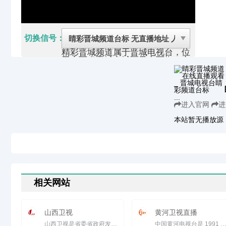
切换信号：
精彩晋城频道属于晋城电视台，位
于山西省晋城市城区凤台西街，市
政府对面的广电中心大楼。
现拥有频道“晋城电视—1为新闻综
合频道， “晋城电视—2”为公共频
道， 拥有600平方米演播厅1个，
...
300平方米演播厅1个， 中小演播
进入官网
进
厅5个。采访设备由模拟转为全数
字化，编辑制作由原来的传统线性
本站暂无播放源
编辑转为非线性编辑设备，播出由
原来的录像机播出转为数字硬盘播
出。主要栏目《晋城新闻》《家
园》《晚间报道》《欢乐一家
亲》。
2003年开办了《行风大家谈》，
同年获全省“十佳”栏目，2004年6
月22日，《人民日报》对该栏目
相关网站
进行了报道。电视台曾七次获得全
省“新闻宣传先进集体”称号。
山西卫视
黄河卫视直播
山西卫视是省委省政府发布政令的直接通道，第一时间报道山西改革开放和经济建设的新动向、新情况，打造深度宣传...
中国黄河电视台是 1991 年经原国家广电部批准，在国务院新闻办公室( 中央外宣办 ) 领导下，国内理事会成员台