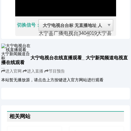
切换信号：
大宁县广播电视台
3404019
大宁县
文化局
1、广播节目（无线和有
线）2、电视节目：在电视公共频
道的预留时段内插播当地新闻和经
济类、科技类、法制类、农业类、
重大活动类专题、有地方特色的文
大宁电视台在线直播观看_ 大宁新闻频道电视直
艺节目以及广告等（有线）
播在线观看
大宁县，隶属于山西省临汾市，位
...
于山西省吕梁山南端，北与永和县
进入官网
进入直播
节目预告
接壤，南同吉县毗连，东与蒲县、
隰县为邻，西与陕西延长县隔黄河
本站暂无播放源，请点击上方按键进入官方网站进行观看
相望。县域面积967平方千米，总
人口6.8万（2013年）。
大宁县非物质文化种类，有蒲州梆
子、威风锣鼓等多种民间艺术形
式。
2018年9月25日，获得商务
部“2018年电子商务进农村综合示
相关网站
范县”荣誉称号。