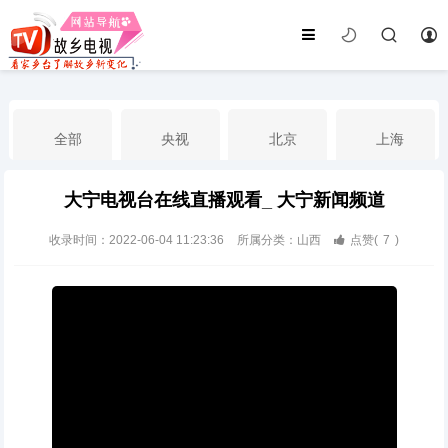
全部
央视
北京
上海
大宁电视台在线直播观看_ 大宁新闻频道
天津
山东
江苏
浙江
收录时间：2022-06-04 11:23:36
所属分类：山西
点赞(
7
)
安徽
河北
黑龙江
吉林
辽宁
内蒙古
山西
陕西
甘肃
青海