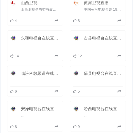
山西卫视
黄河卫视直播
山西卫视是省委省政府发布政令的直接通道，第一时间报道山西改革开放和经济建设的新动向、新情况，打造深度宣传...
中国黄河电视台是 1991 年经原国家广电部批准，在国务院新闻办公室( 中央外宣办 ) 领导下，国内理事会成员台共...
4
8
永和电视台在线直播观看_ 永和新闻频道
古县电视台在线直播观看_ 古县新闻频道
...
...
14
12
临汾科教频道在线直播观看_ 临汾电视台3套科教
蒲县电视台在线直播观看_ 蒲县新闻频道
...
...
6
5
安泽电视台在线直播观看_ 安泽新闻频道
汾西电视台在线直播观看_ 汾西新闻频道
...
...
8
9