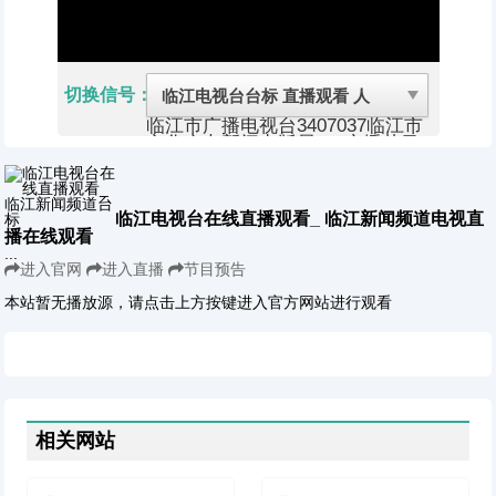
切换信号：
临江市广播电视台
3407037
临江市
文化广电新闻出版局
1、广播节目
（有线）2、电视节目：在电视公
共频道的预留时段内插播当地新闻
和经济类、科技类、法制类、农业
类、重大活动类专题、有地方特色
临江电视台在线直播观看_ 临江新闻频道电视直
的文艺节目以及广告等（有线）
播在线观看
临江市是吉林省白山市代管县级
...
市，位于吉林省东南部，长白山腹
进入官网
进入直播
节目预告
地，鸭绿江畔，与朝鲜民主主义人
民共和国两道（两江道、慈江道）
本站暂无播放源，请点击上方按键进入官方网站进行观看
三郡（中江郡、金亨稷郡、慈城
郡）隔江相望，边境线长146公
里，幅员3008.5平方公里。
截至2016年，临江市辖6个街道、
6个镇、1个乡，户籍人口16.5万人
（2015年）
临江市是中国高山红景天之乡，也
相关网站
是亚洲硅藻土储量第一的硅藻土工
业城。国家知识产权强县工程试点
县（区）。