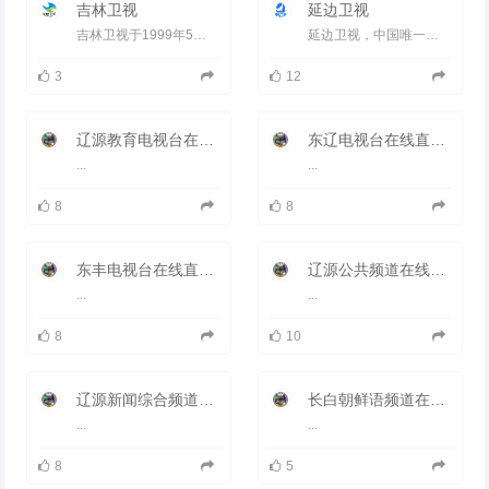
吉林卫视
延边卫视
吉林卫视于1999年5月1日通过亚洲2号卫星，向海内外播出，覆盖全国及亚太地区。吉林卫视定位为新闻综合频道，立足...
延边卫视，中国唯一一家朝鲜语卫星电视媒体。2006年8月10日正式上星播出。覆盖范围包括中国境内的东北三省、...
3
12
辽源教育电视台在线直播观看_ 辽源教育频道
东辽电视台在线直播观看_ 东辽新闻频道
...
...
8
8
东丰电视台在线直播观看_ 东丰新闻频道
辽源公共频道在线直播观看_ 辽源电视台2套公共
...
...
8
10
辽源新闻综合频道在线直播观看_ 辽源电视台1套新闻
长白朝鲜语频道在线直播观看_ 长白电视台朝鲜语
...
...
8
5