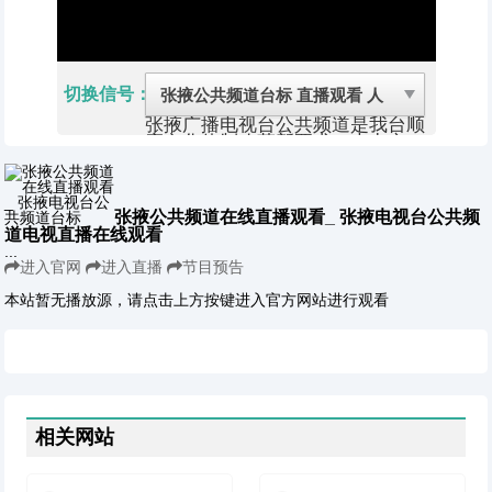
切换信号：
张掖广播电视台公共频道是我台顺
应文化体制改革新要求，大力实
施“人才兴台”战略和收入倍增加计
划，全面采用市场化运作模式，实
施分频道经营的全新平台，2013
年7月15日实现了全面改版升级。
张掖公共频道在线直播观看_ 张掖电视台公共频
道电视直播在线观看
改版升级后的公共频道以“立足
...
本地、传播信息、服务大众”为目
进入官网
进入直播
节目预告
标，面向全市六县区以及各乡镇进
行全面开放式覆盖。频道定位
本站暂无播放源，请点击上方按键进入官方网站进行观看
为“服务、娱乐、大众”，宗旨
为“传播信息、服务大众”，口号
是“公共频道——张掖人自己的生
活娱乐频道”。
目前公共频道频道以本台自办栏目
《游张掖跟我走》、《我房我车我
生活》、《农技大课堂》、《多彩
相关网站
张掖》（反映张掖生态建设和社会
各项事业成就的专题片）为主体，
以从外引进的《新华纵横》、《人