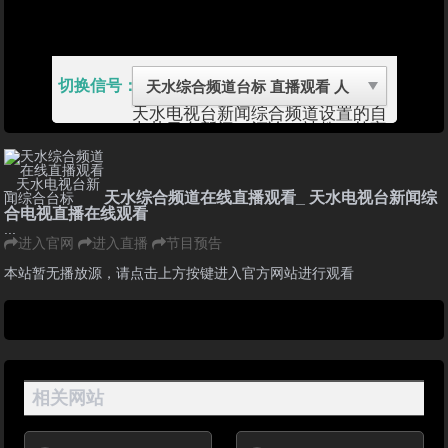
切换信号：
天水电视台新闻综合频道设置的自
办节目有新闻、评论、社教、外宣
等骨干节目。 天水广播电视台的
前身是天水电视台、天水人民广播
电台和天水有线电视台三个相对独
立的媒体，2001年初，三台整合
天水综合频道在线直播观看_ 天水电视台新闻综
为天水广播电视台，初步实现了三
合电视直播在线观看
台有效资源的统一配置和节目改
...
版。2004年，按照“频道专业化、
进入官网
进入直播
节目预告
节目特色化、经营多元化”的思
路，再次进行改革调整：广播设置
本站暂无播放源，请点击上方按键进入官方网站进行观看
有新闻和交通音乐等多个综合板块
节目；电视分设新闻综合频道和公
共频道。
天水广播电视台的前身是天水电视
台、天水人民广播电台和天水有线
电视台三个相对独立的媒体，
2001年初，三台整合为天水广播
相关网站
电视台，初步实现了三台有效资源
的统一配置和节目改版。
2004年，按照“频道专业化、节目