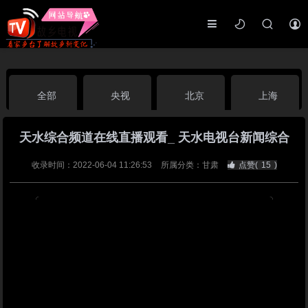
全部
央视
北京
上海
天水综合频道在线直播观看_ 天水电视台新闻综合
天津
山东
江苏
浙江
收录时间：2022-06-04 11:26:53
所属分类：甘肃
点赞(
15
)
安徽
河北
黑龙江
吉林
辽宁
内蒙古
山西
陕西
甘肃
青海