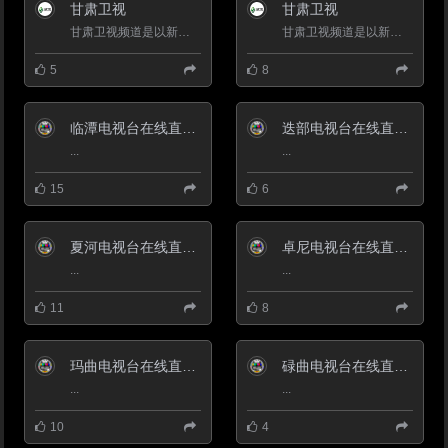
特色化、经营多元化”的思路，再
甘肃卫视
甘肃卫视
次进行改革调整：广播设置有新闻
和交通音乐等多个综合板块节目；
甘肃卫视频道是以新闻为主的综合频道，于 1998 年12月18日通过卫星播出目前使用中星9传输覆盖全国主要中心城...
甘肃卫视频道是以新闻为主的综合频道，于 1998 年12月18日通过卫星播出目前使用中星9传输覆盖全国主要中心城...
电视分设新闻综合频道和公共频
道。新闻综合频道设置的自办节目
5
8
有新闻、评论、社教、外宣等骨干
节目，公共频道设置以影视剧等文
艺类节目为主。经过调整，两个频
道特色更加鲜明，结构更加科学，
临潭电视台在线直播观看_ 临潭新闻综合频道
迭部电视台在线直播观看_ 迭部新闻综合频道
定位更加准确。
...
...
15
6
夏河电视台在线直播观看_ 夏河新闻综合频道
卓尼电视台在线直播观看_ 卓尼新闻综合频道
...
...
11
8
玛曲电视台在线直播观看_ 玛曲新闻综合频道
碌曲电视台在线直播观看_ 碌曲新闻综合频道
...
...
10
4