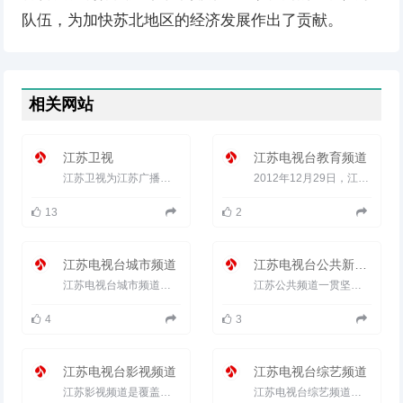
队伍，为加快苏北地区的经济发展作出了贡献。
相关网站
江苏卫视
江苏电视台教育频道
江苏卫视为江苏广播电视总台（集团）旗下的主频道，于1997年底开播，节目信号播发范围北到俄罗斯，南至澳大利亚，东到日...
2012年12月29日，江苏教育频道正式开播。全新开播的江苏教育频道，是由江苏教育电视台并入江苏广电总台后新开办...
13
2
江苏电视台城市频道
江苏电视台公共新闻频道
江苏电视台城市频道成立于2000年，这是一个由江苏电视台第二套节目转变而成的频道。创办之初在全国率先打出&l...
江苏公共频道一贯坚持&ldquo;公益公众，共创共赢&rdquo;的运作理念：在节目内容上，传播公共资讯，关注公共事务，关心...
4
3
江苏电视台影视频道
江苏电视台综艺频道
江苏影视频道是覆盖江苏省的影视专业特色频道，以影视文化作为频道差异化竞争的突破点，现已形成以电影、电视剧...
江苏电视台综艺频道通过四个频道每天播出50个小时，其中两套自办节目每天播出40小时，日均自制节目量超过12小时...