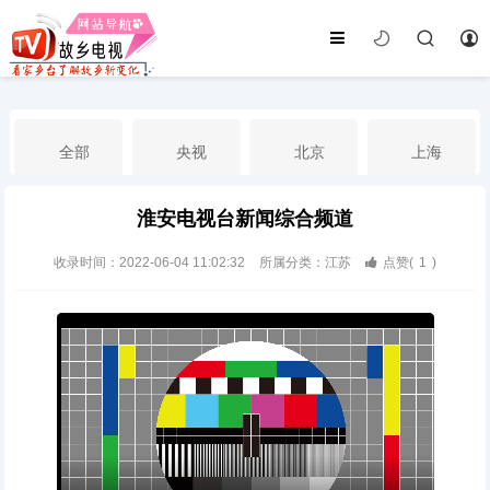
全部
央视
北京
上海
淮安电视台新闻综合频道
天津
山东
江苏
浙江
收录时间：2022-06-04 11:02:32
所属分类：江苏
点赞(
1
)
安徽
河北
黑龙江
吉林
辽宁
内蒙古
山西
陕西
甘肃
青海