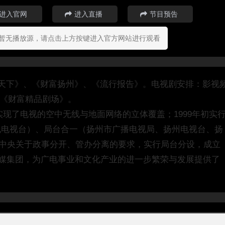
进入官网
进入直播
节目预告
暂无播放源，请点击上方按键进入官方网站进行观看
行天下》、《财富扬州》、《流行报告》。电视剧安排：影视
05《财富精品剧场》。
，实现了电视的空中无线与地面网络的立体覆盖；1999年初实
线电视台）、局台合一（扬州市广播电视局、扬州电视台、扬
按照中央关于政事分开、管办分离的要求，实行局台分设，成立
传媒集团，为广电事业和文化产业的进一步繁荣与发展提供了