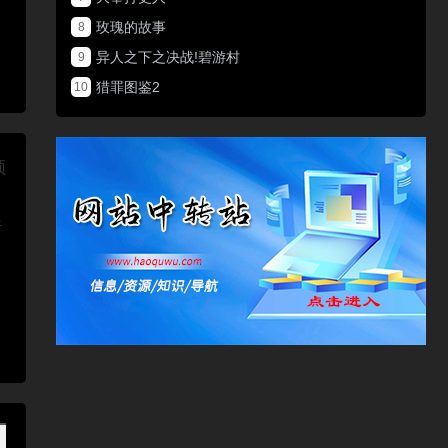
玫瑰的故事
8
异人之下之决战!碧游村
9
猎罪图鉴2
10
频
行