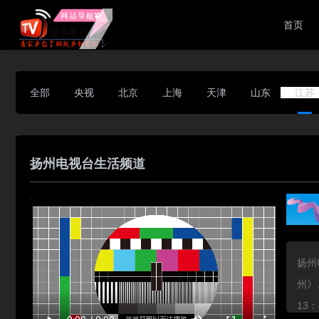
首页
全部
央视
北京
上海
天津
山东
江苏
扬州电视台生活频道
扬州
州》
13