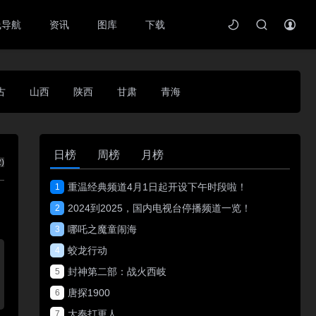
线导航
资讯
图库
下载
古
山西
陕西
甘肃
青海
日榜
周榜
月榜
2
)
重温经典频道4月1日起开设下午时段啦！
1
2024到2025，国内电视台停播频道一览！
2
哪吒之魔童闹海
3
蛟龙行动
4
封神第二部：战火西岐
5
唐探1900
6
大奉打更人
7