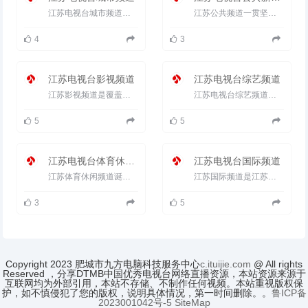
江苏电视台城市频道成立于2000年，这是一个由江苏电视台第二套节目转变而成的频道。创办之初在全国率先打出&l...
江苏公共频道一贯坚持&ldquo;公益公众，共创共赢&rdquo;的运作理念：在节目内容上，传播公共资讯，关注公共事务，关心...
4
3
江苏电视台影视频道
江苏电视台综艺频道
江苏影视频道是覆盖江苏省的影视专业特色频道，以影视文化作为频道差异化竞争的突破点，现已形成以电影、电视剧...
江苏电视台综艺频道通过四个频道每天播出50个小时，其中两套自办节目每天播出40小时，日均自制节目量超过12小时...
5
5
江苏电视台体育休闲频道
江苏电视台国际频道
江苏体育休闲频道诞生于2004年5月，是江苏省唯一的专业体育频道。开播以来，频道以江苏广电总台为依托，高速成长，...
江苏国际频道是江苏广电总台为全球中高端人群打造的一个具有人文精神的国际频道，于2004年10月1日开播，先后实...
3
5
Copyright 2023 肥城市九方电脑科技服务中心
c.ituijie.com
@ All rights
Reserved ，分享DTMB中国优秀电视台网络直播资源，本站资源来源于
互联网均为外部引用，本站不存储、不制作任何视频。本站重视版权保
护，如不慎侵犯了您的版权，说明具体情况，第一时间删除。。
鲁ICP备
2023001042号-5
SiteMap