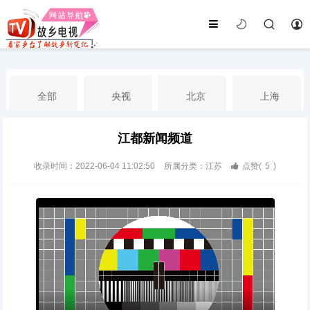
全部
央视
北京
上海
江都新闻频道
天津
山东
江苏
浙江
收录时间：2022-06-04 11:02:50
所属分类：江苏
点赞(
5
)
安徽
河北
黑龙江
吉林
辽宁
内蒙古
山西
陕西
甘肃
青海