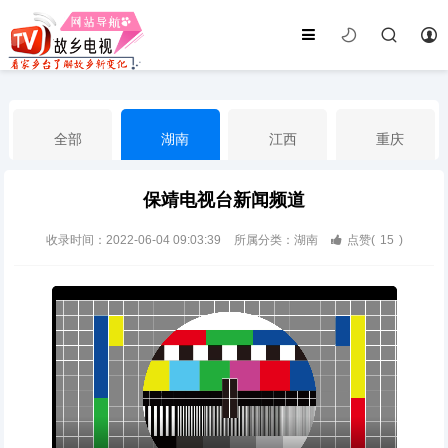
全部
湖南
江西
重庆
保靖电视台新闻频道
湖北
河南
福建
广东
收录时间：2022-06-04 09:03:39
所属分类：湖南
点赞(
15
)
广西
云南
四川
贵州
海南
宁夏
西藏
新疆
港澳台
南海华语