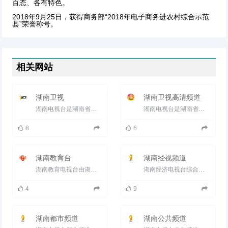
百态、各有特色。
2018年9月25日，获得商务部“2018年电子商务进农村综合示范
县”荣誉称号。
相关网站
湖南卫视
湖南卫视高清频道
湖南电视台是湖南省最权威的电视机构，1997年1月1日，湖南电视台第一套节目正式通过亚洲2号卫星传送，频道呼号“...
湖南电视台是湖南省最权威的电视机构，1997年1月1日，湖南电视台第一套节目正式通过亚洲2号卫星传送，频道呼号&ld...
8
6
湖南教育台
湖南经视频道
湖南教育电视台由湖南省教育厅主管主办的公益性事业单位，接受省委宣传部宣传管理和湖南省新闻出版广电局行业...
湖南经济电视台综合频道，简称湖南经视在中国电视改革、电视剧拍摄出品、综艺节目创新、大事件直播等方面具有...
4
9
湖南都市频道
湖南公共频道