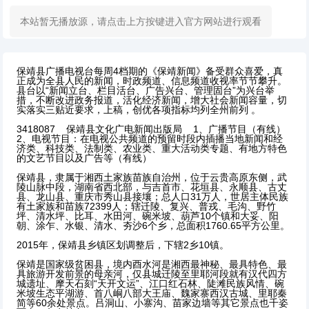
本站暂无播放源，请点击上方按键进入官方网站进行观看
保靖县广播电视台每周4档期的《保靖新闻》备受群众喜爱，真
正成为全县人民的新闻，时政频道、信息频道收视率节节攀升。
县台以“新闻立台、栏目活台、广告兴台、管理固台”为兴台举
措，不断改进政务报道，活化经济新闻，增大社会新闻容量，切
实落实三贴近要求，上稿，创优各项指标均列全州前列 。
3418087 保靖县文化广电新闻出版局 1、广播节目（有线）
2、电视节目：在电视公共频道的预留时段内插播当地新闻和经
济类、科技类、法制类、农业类、重大活动类专题、有地方特色
的文艺节目以及广告等（有线）
保靖县，隶属于湘西土家族苗族自治州，位于云贵高原东侧，武
陵山脉中段，湖南省西北部，与吉首市、花垣县、永顺县、古丈
县、龙山县、重庆市秀山县接壤；总人口31万人，世居主体民族
有土家族和苗族72399人；辖迁陵、复兴、普戎、毛沟、野竹
坪、清水坪、比耳、水田河、碗米坡、葫芦10个镇和大妥、阳
朝、涂乍、水银、清水、夯沙6个乡，总面积1760.65平方公里。
2015年，保靖县乡镇区划调整后，下辖2乡10镇。
保靖是国家级贫困县，境内酉水河是湘西最神秘、最具特色、最
具旅游开发前景的母亲河，仅县城迁陵至里耶河段就有汉代四方
城遗址、摩天石刻“天开文运”、江口红石林、陡滩民族风情、碗
米坡生态平湖游、首八峒八部大王庙、魏家寨西汉古城、里耶秦
简等60余处景点。吕洞山、小寨沟、苗家边墙等其它景点也千姿