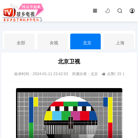
全部
央视
北京
上海
北京卫视
天津
山东
江苏
浙江
收录时间：2024-01-11 23:42:03
所属分类：北京
点赞(
15
)
安徽
河北
黑龙江
吉林
辽宁
内蒙古
山西
陕西
甘肃
青海