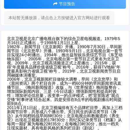
节目预告
本站暂无播放源，请点击上方按键进入官方网站进行观看
北京卫视是北京广播电视台旗下的综合卫星电视频道。1979年5
月16日正式播出，于1998年1月1日上星。
1982年，新闻节目《北京新闻》开播。1990年7月30日，早间新
闻节目《北京您早》开播。1993年9月1日，北京电视台第一套节
目实现24小时播出。1994年，推出益智娱乐类综艺节目《东芝动
物乐园》
。2005年，北京电视台第一套节目正式更名为北京卫
视。2009年，北京卫视高清频道正式上星播出
。2015年，获
得“年度最具品牌价值省级卫视”称号
。2016年，获得TV地标“年
度最具影响力省级卫视”称号
。2019年，北京卫视新闻类节目启
用融媒体演播室。
2006年，北京卫视新闻栏目做较大调整，早间《北京您早》和
《晨间资讯》两个栏目合并，成为一档60分钟的早间新闻资讯直
播节目。《晚间新闻报道》改版，与《世界报道》晚间版整合，
增加国际新闻内容。三是《今日话题》增强新闻性和提高时效
性；增加评论信息量，改变单一的点评模式，把‘背景陈述’‘观点
交锋’‘时事评述’结合起来。四是安排在8点半的电视剧播出时间提
前到8点。
2011年1月1日起，北京卫视编排有五个品牌栏目带，再加上三档
新闻节目带，共形成八个播出带。关注民生的谈话类节目《身
边》从午间档转战早间8时30分；北京电视台科教频道的《养生
堂》出现在卫视频道的17时30分；而纪实记录类节目《档案》从
每周一期扩展为每晚22时35分；在每晚23时30分，推出一档关
注现实题材、具有电影风格的系列栏目剧《剧说》
。