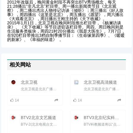
2012年改版后，晚间黄金时段不再突出BTV秀场概念，每天
21:28播出“非凡北京”栏目带。周一播出新闻类节目《北京观
察》，周二播出杰出人物传记访谈《倾听》；周三播出《好人故
事》，周四播出《这里是北京》，周五播出《愿望》，周六播出
《大戏看北京》，周日播出王刚主持的《天下收藏》。
2015年1月1日，北京卫视在晚间时段推出栏目带，《杨澜访谈
录》、《天下收藏》等节目进驻该栏目带。周四、周日晚间则是
生活服务类板块，周四21时20分播出《我是大医生》。7月7日，
在920栏目带推出3档自制季播节目：《生命缘第四季》、《暖暖
的新家》、《幸福的味道》
。
相关网站
北京卫视
北京卫视高清频道
北京卫视是北京广播电视台旗下的综合卫星电视频道。1979年5月16日正式播出，于1998年1月1日上星。 1982年，新闻...
北京卫视是北京广播电视台旗下的综合卫星电视频道。1979年5月16日正式播出，于1998年1月1日上星。1982年，新闻...
14
14
BTV2北京文艺频道
BTV3北京纪实科教频道
BTV-2(北京电视台文艺频道)以“传播时代强音 服务首都百姓”为宗旨，始终坚持正确的舆论导向，最大程度发掘已有...
BTV科教频道将以“点亮智慧人生”作为整个频道的核心理念，把“点亮”作为关键词，将“智慧”和“人生”贯穿到...