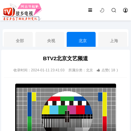
全部
央视
北京
上海
BTV2北京文艺频道
天津
山东
江苏
浙江
收录时间：2024-01-11 23:41:03
所属分类：北京
点赞(
18
)
安徽
河北
黑龙江
吉林
辽宁
内蒙古
山西
陕西
甘肃
青海