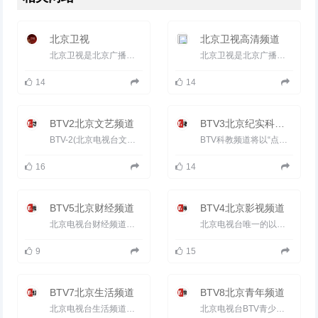
北京卫视
北京卫视高清频道
北京卫视是北京广播电视台旗下的综合卫星电视频道。1979年5月16日正式播出，于1998年1月1日上星。 1982年，新闻...
北京卫视是北京广播电视台旗下的综合卫星电视频道。1979年5月16日正式播出，于1998年1月1日上星。1982年，新闻...
14
14
BTV2北京文艺频道
BTV3北京纪实科教频道
BTV-2(北京电视台文艺频道)以“传播时代强音 服务首都百姓”为宗旨，始终坚持正确的舆论导向，最大程度发掘已有...
BTV科教频道将以“点亮智慧人生”作为整个频道的核心理念，把“点亮”作为关键词，将“智慧”和“人生”贯穿到...
16
14
BTV5北京财经频道
BTV4北京影视频道
北京电视台财经频道是北京电视台唯一一套财经频道，也是一个以传播财经知识、解析经济热点、服务北京观众理财...
北京电视台唯一的以播出影视剧为主体的频道。全天24小时不间断播出精彩影视剧，汇集国内外影视精品，展示多姿多...
9
15
BTV7北京生活频道
BTV8北京青年频道
北京电视台生活频道是一个都市平民为目标观众的频道，节目主要从衣食住行到心里、情感、知识生活等多方位服务...
北京电视台BTV青少频道（Children’s Channel）定位于“立足教育、弘扬公益、重在参与、时尚创新”，拓展传播空间...