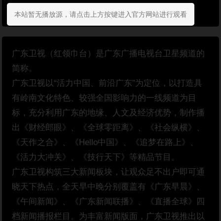
本站暂无播放源，请点击上方按键进入官方网站进行观看
广东卫视（红领巾台）是广东广播电视台卫星频道的
简称。
广东卫视以“活力中国、前沿广东”为定位，以打造具
有岭南文化特色、较强全国影响力的一线频道为目
标，充分利用广东的地缘、人文及经济优势，制作播
出《财经郎眼》、《全球零距离》、《社会纵横》、
《天作之合》、《Hello中国》、《追梦在路上》、
《活力大冲关》、《技行天下》等精品节目。
广东卫视构筑三大新闻板块，让观众足不出户即可通
晓天下热点，全天早中晚分别覆盖有《广东早晨》、
《午间新闻》、《广东新闻联播》、《直播全球》四
档新闻播报栏目。为丰富新闻版面，广东卫视推出以