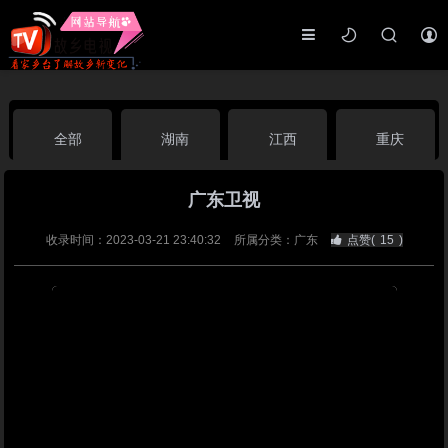
全部
湖南
江西
重庆
广东卫视
湖北
河南
福建
广东
收录时间：2023-03-21 23:40:32
所属分类：广东
点赞(
15
)
广西
云南
四川
贵州
海南
宁夏
西藏
新疆
港澳台
南海华语