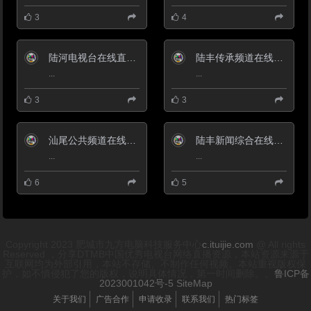
3
4
陆河电视台在线直播观看_ 陆河新闻综合频道
陆丰传承频道在线直播观看_ 陆丰电视台3套文化传承
...
...
3
3
汕尾公共频道在线直播观看_ 汕尾电视台2套公共
陆丰新闻综合在线直播观看_ 陆丰电视台1套新闻
...
...
6
5
Copyright 2023 肥城市九方电脑科技服务中心
c.ituijie.com
@ All rights
Reserved ，分享DTMB中国优秀电视台网络直播资源，本站资源来源于
互联网均为外部引用，本站不存储、不制作任何视频。本站重视版权保
护，如不慎侵犯了您的版权，说明具体情况，第一时间删除。。
鲁ICP备
2023001042号-5
SiteMap
关于我们
广告合作
申请收录
联系我们
热门标签