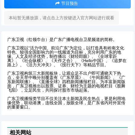
节目预告
本站暂无播放源，请点击上方按键进入官方网站进行观看
广东卫视（红领巾台）是广东广播电视台卫星频道的简称。
广东卫视以“活力中国、前沿广东”为定位，以打造具有岭南文化
特色、较强全国影响力的一线频道为目标，充分利用广东的地
缘、人文及经济优势，制作播出《财经郎眼》、《全球零距
离》、《社会纵横》、《天作之合》、《Hello中国》、《追梦在
路上》、《活力大冲关》、《技行天下》等精品节目。
广东卫视构筑三大新闻板块，让观众足不出户即可通晓天下热
点，全天早中晚分别覆盖有《广东早晨》、《午间新闻》、《广
东新闻联播》、《直播全球》四档新闻播报栏目。为丰富新闻版
面，广东卫视推出以股票、证券、财经为主题的电视栏目《股舞
飞阳》，立足民生，共同探讨股市市场起落。
广东卫视播报类节目不仅关注本土新闻及民生热点，更是利用地
缘优势，联动港澳，连线全国，放眼全球，是广东省内对外宣传
的重要窗口。
相关网站