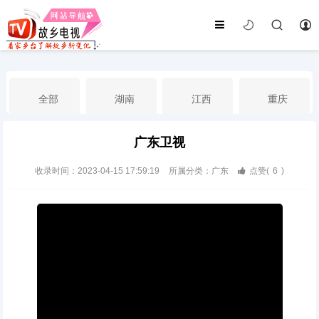
全部
湖南
江西
重庆
广东卫视
湖北
河南
福建
广东
收录时间：2023-04-15 17:59:19
所属分类：广东
点赞(
6
)
广西
云南
四川
贵州
海南
宁夏
西藏
新疆
港澳台
南海华语