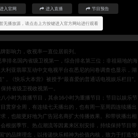
进入官网
进入直播
节目预告
暂无播放源，请点击上方按键进入官方网站进行观看
品牌影响力，收视率一直位居前列。
收视率排名国内省级卫视第一，综合排名第三位；非祖籍地的海
澳大利亚翡翠互动中文电视平台在悉尼的问卷调查也显示，湖
”，《快乐大本营》被授予“最喜爱的普通话电视娱乐栏目”
月保持省级卫视收视第一。
段八小时为首播节目，其余16小时为重播节目；节目以娱乐节
节目贯穿全周，有连续七天播出的，也有周一至周四连续播出
需求，也能更好地为广告冠名商扩大传播效果。和带状播出相
目会根据季节、热点潮流等因素来区别安排，持续保持节目带
国”的品牌理念，以传递快乐精神为价值内核，致力于打造“