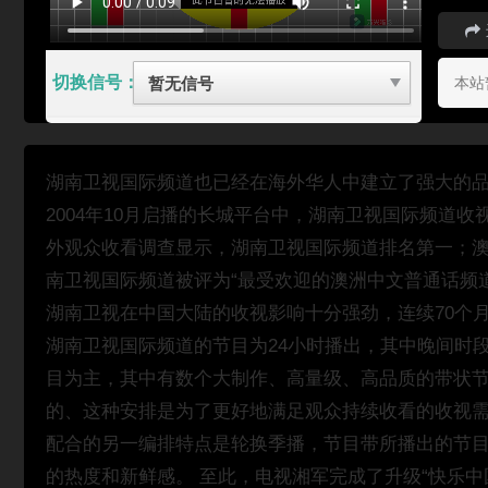
切换信号：
本站
湖南卫视国际频道也已经在海外华人中建立了强大的
2004年10月启播的长城平台中，湖南卫视国际频道
外观众收看调查显示，湖南卫视国际频道排名第一；
南卫视国际频道被评为“最受欢迎的澳洲中文普通话频道
湖南卫视在中国大陆的收视影响十分强劲，连续70个
湖南卫视国际频道的节目为24小时播出，其中晚间时
目为主，其中有数个大制作、高量级、高品质的带状
的、这种安排是为了更好地满足观众持续收看的收视
配合的另一编排特点是轮换季播，节目带所播出的节
的热度和新鲜感。 至此，电视湘军完成了升级“快乐中