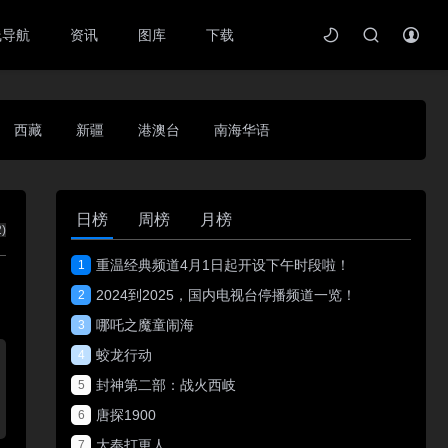
线导航
资讯
图库
下载
西藏
新疆
港澳台
南海华语
日榜
周榜
月榜
2
)
重温经典频道4月1日起开设下午时段啦！
1
2024到2025，国内电视台停播频道一览！
2
哪吒之魔童闹海
3
蛟龙行动
4
封神第二部：战火西岐
5
唐探1900
6
大奉打更人
7