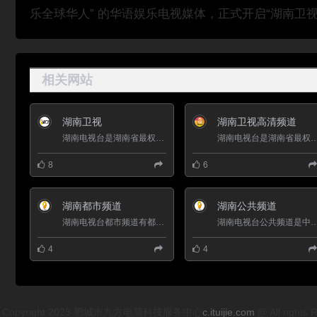
乐全球华人” 的华语娱乐电视媒体，正式开启“湖南卫视
相关网站
湖南卫视
湖南卫视高清频道
湖南电视台是湖南省最权威的电视机构，1997年1月1日，湖南电视台第一套节目正式通过亚洲2号卫星传送，频道呼号“...
湖南电视台是湖南省最权威的电视机构，1997年1月1日，湖南电视台第一套节目正式通过亚洲2号卫
8
6
湖南都市频道
湖南公共频道
湖南电视台都市频道有都市一时间、世界大不同、寻情记等大批王牌栏目，节目力求真实、客观，为普通老百姓提供一...
湖南电视台公共频道是中共湖南省委、省政府、省广电集团根据中宣部、国家广电总局要求而
4
4
Copyright 2023 肥城市九方电脑科技服务中心
c.ituijie.com
@ All r