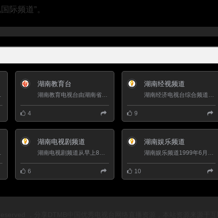
国际频道”。
湖南教育台
湖南经视频道
星传送，频道呼号&ld...
湖南教育电视台由湖南省教育厅主管主办的公益性事业单位，接受省委宣传部宣传管理和湖南省新闻出版广电局行业...
湖南经济电视台综合频道，简称湖南经视在中国电视改革、电视剧拍摄出品、综艺节目创新、大事件直播等方面具有...
4
9
湖南电视剧频道
湖南娱乐频道
开办的政策频道、公...
湖南电视剧频道从早上8点开始，播出以红色革命题材为主的“精品剧场”、午间到傍晚放送以情感剧为主的“正点...
湖南娱乐频道1999年6月28日开播，隶属于湖南广播影视集团，是一家独立核算、自负盈亏的省级电视媒体，通过有线和...
6
10
ights Reserved ，分享DTMB中国优秀电视台网络直播资源，本站