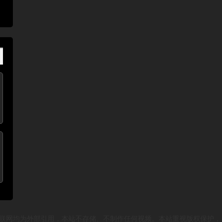
资源来源于互联网均为外部引用，本站不存储、不制作任何视频。本站重视版权保护，