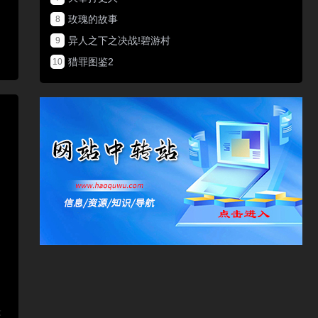
玫瑰的故事
8
异人之下之决战!碧游村
9
猎罪图鉴2
10
。
快