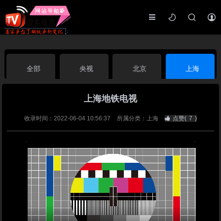
全部
央视
北京
上海
上海地铁电视
天津
山东
江苏
浙江
收录时间：2022-06-04 10:56:37
所属分类：上海
点赞(
7
)
安徽
河北
黑龙江
吉林
辽宁
内蒙古
山西
陕西
甘肃
青海