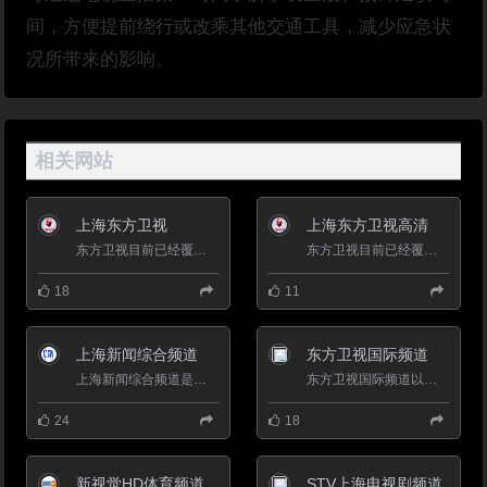
间，方便提前绕行或改乘其他交通工具，减少应急状
况所带来的影响。
相关网站
上海东方卫视
上海东方卫视高清
东方卫视目前已经覆盖中国绝大多数城市地区，成为除中央电视台外中国落地率和人口覆盖率最高的地方卫星电视频...
东方卫视目前已经覆盖中国绝大多数城市地区，成为除中央电视台外中国落地率和人口覆盖率最高的地方卫星电视频...
18
11
上海新闻综合频道
东方卫视国际频道
上海新闻综合频道是上海地区历史最悠久的地面频道，节目收视率、市场占有率和观众美誉度长期位居上海地区所有...
东方卫视国际频道以卫星直播、有线网络、IPTV等形式在北美（美国、加拿大），欧洲（法国、荷兰、德国、意大利、英国...
24
18
新视觉HD体育频道
STV上海电视剧频道