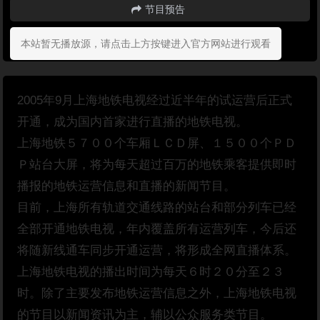
节目预告
本站暂无播放源，请点击上方按键进入官方网站进行观看
2005年9月上海地铁电视经过近半年的试运营后正式
开通，成为国内首家进行直播的地铁电视。
上海地铁５７００个车厢ＬＣＤ屏、１５００个ＰＤ
Ｐ站台大屏，将为每天超过百万的地铁乘客提供即时
播报的地铁运营信息和直播的新闻节目。
目前，上海所有轨道交通线路的站台和部分列车已经
全部开通地铁电视，年内覆盖所有运营列车，今后还
将随新线通车同步开通运营，将形成全网直播体系。
上海地铁电视的播出时间为每天６时２０分至２３
时。除了主要发布地铁运营信息之外，上海地铁电视
的节目以新闻资讯为主，辅以公众服务类节目。