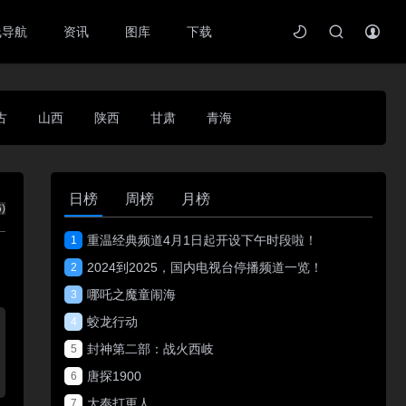
线导航
资讯
图库
下载
古
山西
陕西
甘肃
青海
日榜
周榜
月榜
6
)
重温经典频道4月1日起开设下午时段啦！
1
2024到2025，国内电视台停播频道一览！
2
哪吒之魔童闹海
3
蛟龙行动
4
封神第二部：战火西岐
5
唐探1900
6
大奉打更人
7