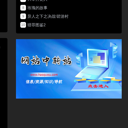
玫瑰的故事
8
异人之下之决战!碧游村
9
猎罪图鉴2
10
中
，
播