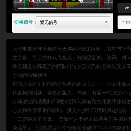
切换信号：
本站
上海电视台外语频道每天连续播出19小时，其中首播节
文字幕。节目共分八大板块，分别是新闻、资讯、时
外语频道以高素质的团队打造从形式到内容都让受众
于内容的独创性。
它的开播还引起国内文化界的高度关注。一批文化名
种各样的问题。著名出版人、作家、有着一代"红色小
以其敏锐的感觉和犀利的言辞与具有跨文化职场体验
心灵和生活带来的影响。洪晃在接到节目时风趣地说，
一口就答应了下来。 资深华人电视人杨盛昱先生则在
谈话节目《说东道西》中分析文化碰撞中种种有趣的