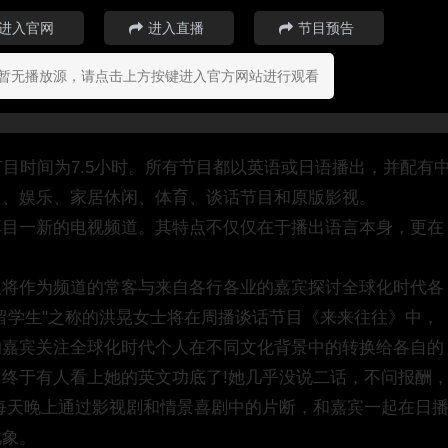
进入官网
进入直播
节目预告
暂无播放源，请点击上方按键进入官方网站进行观看
目时间为7.5小时。所有节目都以英语或日语播出，并配有
尚、娱乐、家居休闲、体育、谈话节目和原版影视。
耳目一新的电视频道。其特点不仅仅在于播出语言本身，更在
人将作为频道的常客与来自各行各业的嘉宾探讨全球化时代各
留学生"之称的洪晃女士将在周播谈话节目《来来往往》中，
的嘉宾关注全球化时代个人在不同文化背景中的转换给各自的
终于有人看上她的英文功底了!她几乎没说二话，不问报酬
每天晚上通过影视剧和情景喜剧中的片断，和嘉宾一起在日
现象。