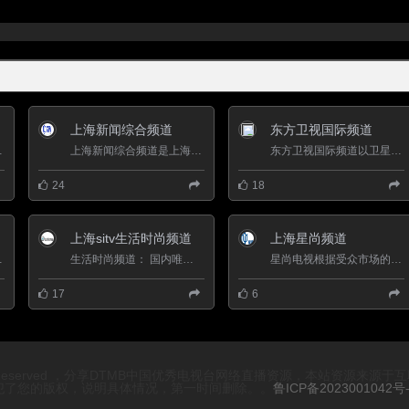
上海新闻综合频道
东方卫视国际频道
最高的地方卫星电视频...
上海新闻综合频道是上海地区历史最悠久的地面频道，节目收视率、市场占有率和观众美誉度长期位居上海地区所有...
东方卫视国际频道以卫星直播、有线网络、IPTV等形式在北美（美国、加拿大），欧洲（法国、荷兰、德国、意大利、英国...
24
18
上海sitv生活时尚频道
上海星尚频道
目的专业频道，每天20...
生活时尚频道： 国内唯一以国际顶尖潮流时尚内容为主的生活频道 频道作为优质生活领航者、国际风尚演绎者、流...
星尚电视根据受众市场的不同特点，分别面向无线电视频道、数字电视（醒尚酷）和手机电视等新媒体平台制作不同的播...
17
6
ights Reserved ，分享DTMB中国优秀电视台网络直播资源，本站
犯了您的版权，说明具体情况，第一时间删除。。
鲁ICP备2023001042号