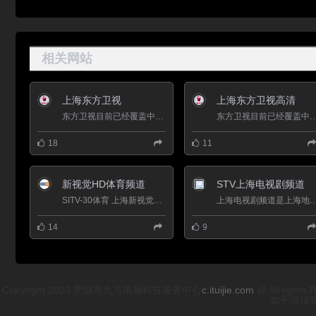
相关网站
上海东方卫视
上海东方卫视高清
东方卫视目前已经覆盖中国绝大多数城市地区，成为除中央电视台外中国落地率和人口覆盖率最高的地方卫星电视频...
东方卫视目前已经覆盖中国绝大多数城市地区，成为除中央电视台外中国落地率和人口覆盖率
18
11
新视觉HD体育频道
STV上海电视剧频道
SITV-30体育 上海新视觉高清频道是上海文广互动电视有限公司（SiTV）在全国推出的高清付费数字电视频道。 上海...
上海电视剧频道是上海地区唯一一个&ldquo;大容量、密集型、覆盖式&rdquo;播出影视剧类节
14
9
Copyright 2023 肥城市九方电脑科技服务中心
c.ituijie.com
@ All r
如不慎侵