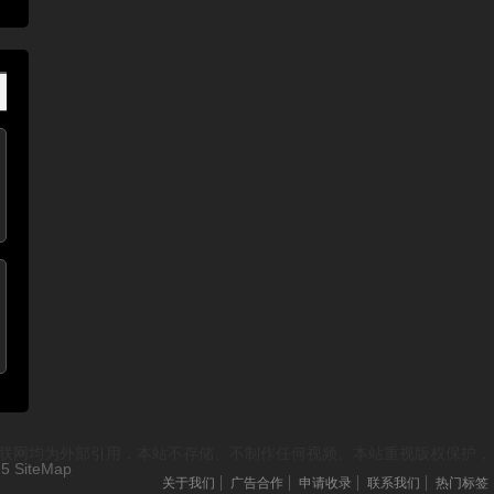
资源来源于互联网均为外部引用，本站不存储、不制作任何视频。本站重视版权保护，
-5
SiteMap
关于我们
广告合作
申请收录
联系我们
热门标签