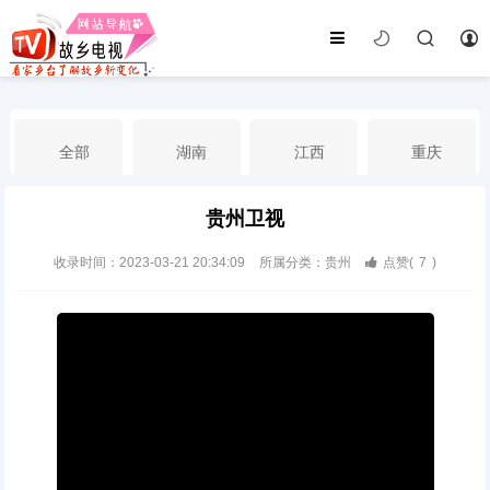
全部
湖南
江西
重庆
贵州卫视
湖北
河南
福建
广东
收录时间：2023-03-21 20:34:09
所属分类：贵州
点赞(
7
)
广西
云南
四川
贵州
海南
宁夏
西藏
新疆
港澳台
南海华语