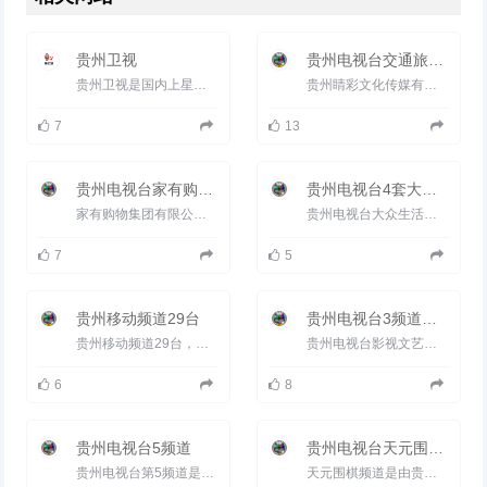
贵州卫视
贵州电视台交通旅游频道TTS2
贵州卫视是国内上星时间最早、覆盖范围最广的省级卫星频道之一。以新闻和综合节目为主，2013年全年，贵州卫视在...
贵州睛彩文化传媒有限公司由贵州广电传媒集团主导、贵州中广传播有限公司、贵州省道路交通安全协会三家共同...
7
13
贵州电视台家有购物频道
贵州电视台4套大众生活频道
家有购物集团有限公司(国有企业)成立于2008年，注册资金1亿元人民币，定位&ldquo;家居用品，天天特价&rdquo;，为顾...
贵州电视台大众生活频道定位于时尚娱乐频道，频道口号&ldquo;i(爱)-生活、 真快乐&rdquo;频道整体编排围绕贵...
7
5
贵州移动频道29台
贵州电视台3频道影视文艺频道
贵州移动频道29台，贵州移动电视，播出电视节目有：高新新闻、睛彩天气、音悦v榜等等。贵州睛彩文化传媒有限公司...
贵州电视台影视文艺频道&mdash;&mdash;贵州女性喜好度最高的频道，是贵州省开播最早的王牌电视剧频道，同时也是...
6
8
贵州电视台5频道
贵州电视台天元围棋频道
贵州电视台第5频道是贵州电视台旗下的优质省级区域的传媒平台,截止到2008年6月,贵州电视台第5频道覆盖贵阳...
天元围棋频道是由贵州电视台创办，经国家广电总局批准，于2004年5月1日正式开播的全国首家以围棋为专业的数字付...