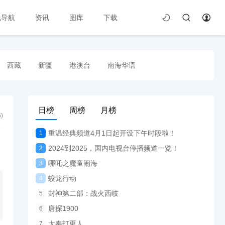
线导航
资讯
图库
下载
西藏
新疆
港澳台
南海华语
日榜
周榜
月榜
5
)
重温经典频道4月1日起开设下午时段啦！
1
2024到2025，国内电视台停播频道一览！
2
哪吒之魔童闹海
3
蛟龙行动
4
封神第二部：战火西岐
5
唐探1900
6
大奉打更人
7