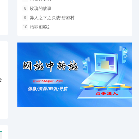
玫瑰的故事
8
异人之下之决战!碧游村
9
猎罪图鉴2
10
验