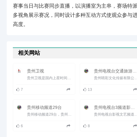
赛事当日与比赛同步直播，以演播室为主串，赛场特
多视角展示赛况，同时设计多种互动方式使观众参与
高度。
相关网站
贵州卫视
贵州电视台交通旅游频道TTS2
贵州卫视是国内上星时间最早、覆盖范围最广的省级卫星频道之一。以新闻和综合节目为主，2013年全年，贵州卫视在...
贵州睛彩文化传媒有限公司由贵州广电传媒集团主导、贵州中广传播有限公司、贵州省道路交
7
13
贵州移动频道29台
贵州电视台3频道影视文艺频道
贵州移动频道29台，贵州移动电视，播出电视节目有：高新新闻、睛彩天气、音悦v榜等等。贵州睛彩文化传媒有限公司...
贵州电视台影视文艺频道&mdash;&mdash;贵州女性喜好度最高的频道，是贵州省开播最早的王
6
8