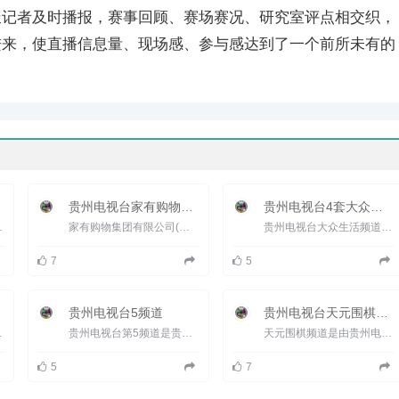
派记者及时播报，赛事回顾、赛场赛况、研究室评点相交织，
进来，使直播信息量、现场感、参与感达到了一个前所未有的
贵州电视台家有购物频道
贵州电视台4套大众生活频道
通安全协会三家共同...
家有购物集团有限公司(国有企业)成立于2008年，注册资金1亿元人民币，定位&ldquo;家居用品，天天特价&rdquo;，为顾...
贵州电视台大众生活频道定位于时尚娱乐频道，频道口号&ldquo;i(爱)-生活、 真快乐&rdquo;频道整体编排围绕贵...
7
5
贵州电视台5频道
贵州电视台天元围棋频道
牌电视剧频道，同时也是...
贵州电视台第5频道是贵州电视台旗下的优质省级区域的传媒平台,截止到2008年6月,贵州电视台第5频道覆盖贵阳...
天元围棋频道是由贵州电视台创办，经国家广电总局批准，于2004年5月1日正式开播的全国首家以围棋为专业的数字付...
5
7