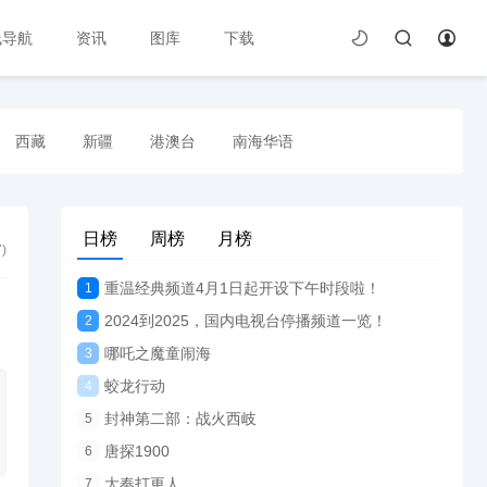
线导航
资讯
图库
下载
西藏
新疆
港澳台
南海华语
日榜
周榜
月榜
7
)
重温经典频道4月1日起开设下午时段啦！
1
2024到2025，国内电视台停播频道一览！
2
哪吒之魔童闹海
3
蛟龙行动
4
封神第二部：战火西岐
5
唐探1900
6
大奉打更人
7