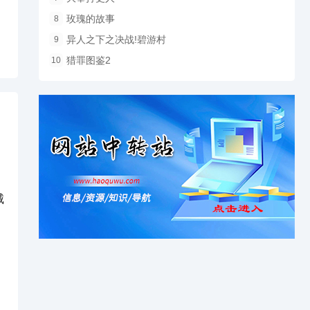
玫瑰的故事
8
异人之下之决战!碧游村
9
猎罪图鉴2
10
迅
城