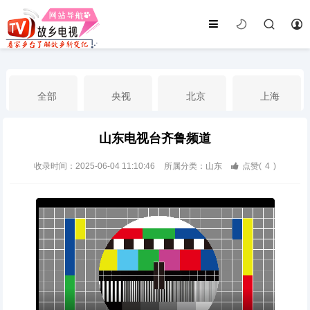
全部
央视
北京
上海
山东电视台齐鲁频道
天津
山东
江苏
浙江
收录时间：2025-06-04 11:10:46
所属分类：山东
点赞(
4
)
安徽
河北
黑龙江
吉林
辽宁
内蒙古
山西
陕西
甘肃
青海