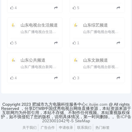
4
5
山东电视台生活频道
山东综艺频道
山东广播电视台生活频道（频道呼号：SDTV-5）是山东广播电视台旗下的生活地面电视频道，开播于1995年7月1日。 2005...
山东广播电视台电视综艺频道（频道呼号：SDTV-4）是山东广播电视台旗下的电视频道之一，开播于1995年7月1日。 1999...
5
1
山东公共频道
山东文旅频道
山东广播电视台新闻频道（频道呼号：SDTV-8）是山东广播电视台旗下的地面电视频道，于2003年6月3日开播，时称山东电视...
山东广播电视台影视频道更名为山东广播电视台文旅频道山东广播电视台文旅频道（频道呼号：SDTV-3 ）是山东广播电...
4
3
Copyright 2023 肥城市九方电脑科技服务中心
c.ituijie.com
@ All rights
Reserved ，分享DTMB中国优秀电视台网络直播资源，本站资源来源于
互联网均为外部引用，本站不存储、不制作任何视频。本站重视版权保
护，如不慎侵犯了您的版权，说明具体情况，第一时间删除。。
鲁ICP备
2023001042号-5
SiteMap
关于我们
广告合作
申请收录
联系我们
热门标签