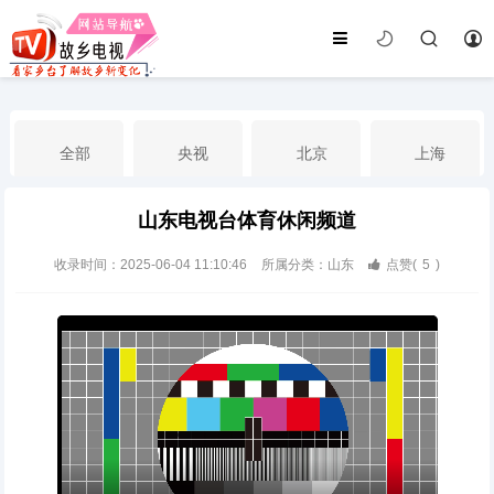
全部
央视
北京
上海
山东电视台体育休闲频道
天津
山东
江苏
浙江
收录时间：2025-06-04 11:10:46
所属分类：山东
点赞(
5
)
安徽
河北
黑龙江
吉林
辽宁
内蒙古
山西
陕西
甘肃
青海