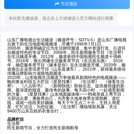
节目预告
本站暂无播放源，请点击上方按键进入官方网站进行观看
山东广播电视台生活频道（频道呼号：SDTV-5）是山东广播电视
台旗下的生活地面电视频道，开播于1995年7月1日。
2005年，频道明确定位为生活财经频道，集中资源打造、引进符
合频道特色的专业节目。2006年，民生新闻服务节目《生活帮》
在生活频道开播。2012年，频道获得中国电视民生频道十强称
号。2016年，推出周播生活服务类节目《生活喜乐惠》。2018
年，婚恋服务类节目《缘来是你》在生活频道开播。2020年，频
道推出企业资讯类节目《山东直通车》。2021年，获得最具移动
传播品牌影响力省级地面频道。
2010年，山东电视生活频道力争做最具新闻特色的电视频道——
晚间黄金时段五大栏目《星星找事》、《生活帮》、《做客生活
帮》、《八点听书》、《新闻快线》联袂出击。提供最快捷的新
闻、最深度的报道、最传奇的故事。每天四小时，一起感受新闻
的力量。 《星星找事》山东地面媒体唯一一档相亲真人秀节目，
大胆说出爱，勇敢秀自己，为齐鲁大地单身男女搭鹊桥、牵红
线，成就一段段美好姻缘。每天下午五点二十分，主持人周星
星，忙忙活活，为您征婚。 《生活帮》继续维权风暴，关注
9400万山东百姓的衣食住行，
品牌栏目
生活帮
民生新闻节目，全力打造民生新闻航母