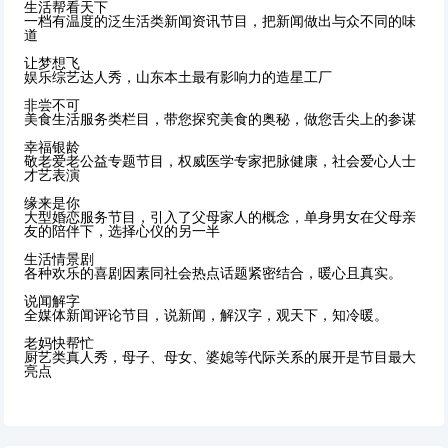
生活帮看天下
一档有温度的泛生活类新闻资讯节目，把新闻做出与众不同的味
道
让梦想飞
娱乐综艺达人秀，山东本土最有影响力的造星工厂
非尝不可
美食生活服务类栏目，带您探究美食的奥秘，做您舌尖上的参谋
幸福银龄
敬老爱老公益专题节目，权威医学专家把脉健康，社会爱心人士
才艺表演
缘来是你
大型婚恋服务节目，引入了父母家人的概念，单身男女在父母亲
友的陪伴下，选择心仪的另一半
生活情景剧
各种欢乐的喜剧因素同社会热点话题紧密结合，暖心且真实。
说闻解字
全媒体新闻评论节目，说新闻，解汉字，观天下，知冷暖。
老妈快帮忙
厨艺类真人秀，母子、母女、婆媳等代际关系的展开是节目最大
亮点