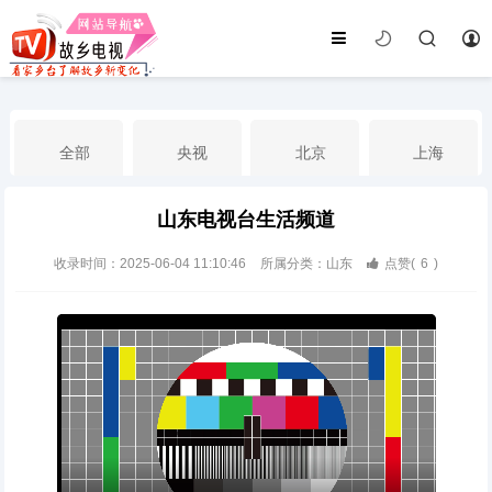
全部
央视
北京
上海
山东电视台生活频道
天津
山东
江苏
浙江
收录时间：2025-06-04 11:10:46
所属分类：山东
点赞(
6
)
安徽
河北
黑龙江
吉林
辽宁
内蒙古
山西
陕西
甘肃
青海