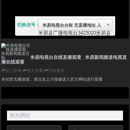
切换信号：
米易县广播电视台
3423020
米易县
文化广电新闻出版局
1、广播节目
（无线和有线）2、电视节目：在
电视公共频道的预留时段内插播当
地新闻和经济类、科技类、法制
类、农业类、重大活动类专题、有
米易电视台在线直播观看_ 米易新闻频道电视直
地方特色的文艺节目以及广告等
播在线观看
（有线）
...
米易县，隶属四川省攀枝花市，位
进入官网
进入直播
节目预告
于四川省西南角，攀枝花市东北
部，安宁河与雅砻江交汇区，介于
本站暂无播放源，请点击上方按键进入官方网站进行观看
北纬26°42′～27°10′，东经101°44′
～102°15′之间，辖区面积2152.7
平方千米。 米易县气候属于南亚
热带为基带的干热河谷立体气候。
干、雨季分明而四季不分明，河谷
区全年无冬，秋、春季相连，夏季
长达5个多月。 截至2018年，米
相关网站
易县辖7个镇、5个乡，县政府驻
攀莲镇。 截至2017年末，米易县
户籍总人口221725人， 境内有汉