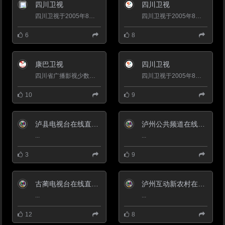
族、彝族、傈僳族等26个民族。
四川卫视
四川卫视
米易地区建制始于元朝，元世祖至
元九年（1272年），元王朝在西
四川卫视于2005年8月1日全面改版，全天节目收视率大幅度飚升。改版后四川卫视以&ldquo;故事会&rdquo;见长于同...
四川卫视于2005年8月1日全面改版，全天节目收视率大幅度飚升。改版后四川卫视以&ldquo;故事会&rdquo;见长于同...
昌设“罗罗斯宜慰司”集云南行省，
辖五路二十三州，明朝洪武二十七
6
8
年（1392年）归并四川省，设迷
易守御千户所，1978年11月5日，
米易县划归渡口市管辖，1987年1
康巴卫视
月，渡口市更名为攀枝花市。 境
四川卫视
内有214省道、西攀高速公路和成
四川省广播影视少数民族语言译制播出中心(康巴卫视)在中央领导、国家新闻出版广电总局和四川省委、省政府的...
四川卫视于2005年8月1日全面改版，全天节目收视率大幅度飚升。改版后四川卫视以&ldquo;故事会&rdquo;见长于同...
昆铁路以及在建的成昆铁路复线由
北向南纵贯全境。 米易县古为三
10
9
皇五帝中第二大帝——颛顼的诞生
之地，素有“颛顼故里·阳光米
易”的美称，是“中国颛顼文化之
乡”。境内有颛顼龙洞、海塔世外
泸县电视台在线直播观看_ 泸县台新闻
泸州公共频道在线直播观看_ 泸州电视台2套公共频道
桃源、普威绿野花乡、青松林农业
...
...
公园等景点。
3
9
古蔺电视台在线直播观看_ 古蔺新闻频道
泸州互动新农村在线直播观看_ 泸州电视台4套互动频道
...
...
12
8