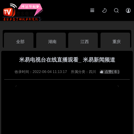
全部
湖南
江西
重庆
米易电视台在线直播观看_ 米易新闻频道
湖北
河南
福建
广东
收录时间：2022-06-04 11:13:17
所属分类：四川
点赞(
6
)
广西
云南
四川
贵州
海南
宁夏
西藏
新疆
港澳台
南海华语