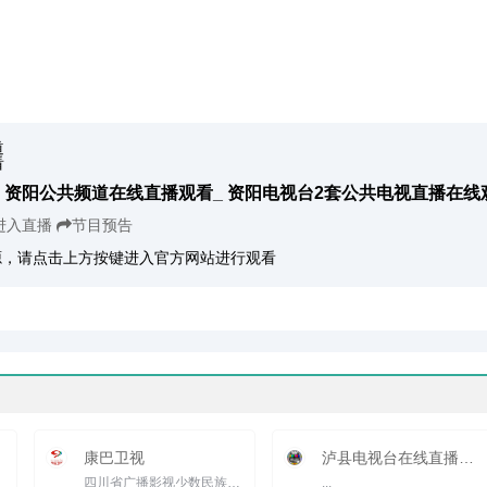
资阳公共频道在线直播观看_ 资阳电视台2套公共电视直播在线
进入直播
节目预告
源，请点击上方按键进入官方网站进行观看
康巴卫视
泸县电视台在线直播观看_ 泸县台新闻
四川省广播影视少数民族语言译制播出中心(康巴卫视)在中央领导、国家新闻出版广电总局和四川省委、省政府的...
...