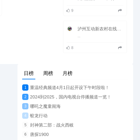
9
泸州互动新农村在线直播观看_ 泸州电视台4套互动频道
...
8
日榜
周榜
月榜
重温经典频道4月1日起开设下午时段啦！
1
2024到2025，国内电视台停播频道一览！
2
哪吒之魔童闹海
3
蛟龙行动
4
封神第二部：战火西岐
5
唐探1900
6