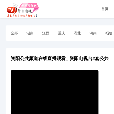
首页
全部
湖南
江西
重庆
湖北
河南
福建
资阳公共频道在线直播观看_ 资阳电视台2套公共