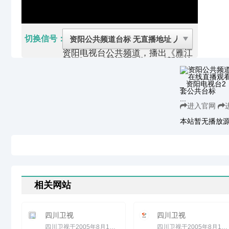
切换信号：
资阳电视台公共频道，播出《雁江
新闻》、《新闻周刊》、《新闻快
车》、《经济·生活》、《资阳故
事》等栏目，集本地新闻、生活、
文化、经济、原创影音节目为一
体，以权威的时政报道、贴近百姓
...
生活的专题栏目、丰富优秀的电视
进入官网
剧和其他综合节目服务于电视观众
的频道。
本站暂无播放
《资阳故事》该栏目以独特的视
角、新颖的编辑手法搜寻资阳本土
文化、探寻本土文化精髓、打造百
姓喜闻乐见的电视文化快餐。
《经济·生活》是资阳电视台一档
时长20分钟的生活服务类经济节
目，该节目力求全方位介入本地社
会经济和百姓生活，全面反映资阳
相关网站
经济生活全貌，使之成为资阳市民
解读本地经济、了解本地企业、参
与经济生活的媒介平台。
四川卫视
四川卫视
下设子栏目《资阳房产》、《健康
资阳》、《玩转资阳》、《财富资
四川卫视于2005年8月1日全面改版，全天节目收视率大幅度飚升。改版后四川卫视以&ldquo;故事会&rdquo;见长于同...
四川卫视于2005年8月1日全面改版，全天节目收视率大幅度飚升。改版后四川卫视以&ldquo;故事会&rdquo;见长于同...