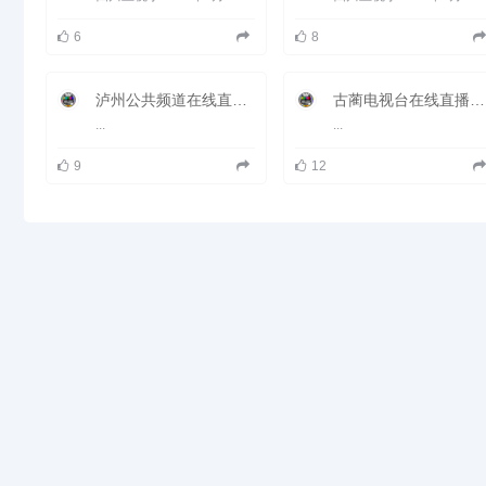
阳》、《资阳警方》。
6
8
泸州公共频道在线直播观看_ 泸州电视台2套公共频道
古蔺电视台在线直播观看_ 古蔺新闻频道
...
...
9
12