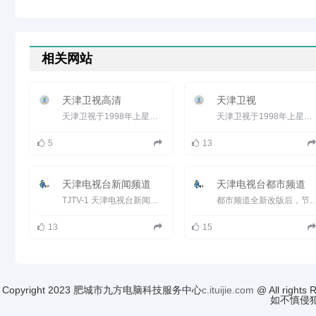
相关网站
天津卫视高清
天津卫视
天津卫视于1998年上星，于2005年10月成立了卫视频道，建台四十七年的丰厚积淀，上星十年的丰富涵养，全新品质的天津...
天津卫视于1998年上星，于2005年10月成立了卫视频道，建台四十七年的丰厚积淀，上星十年的丰富涵养，全新品质的天津...
5
13
天津电视台新闻频道
天津电视台都市频道
TJTV-1 天津电视台新闻频道 2013年9月1日，天津广播电视台新闻频道开播(原天津电视台滨海频道)。以&ldquo...
都市频道全新改版后，节目分为生活服务、情感生活、都市剧场和综艺娱乐四大类。频道将&ldq
13
15
Copyright 2023 肥城市九方电脑科技服务中心
c.ituijie.com
@ All r
如不慎侵