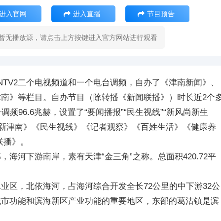
进入官网
进入直播
节目预告
暂无播放源，请点击上方按键进入官方网站进行观看
JNTV2二个电视频道和一个电台调频，自办了《津南新闻》、
南》等栏目。自办节目（除转播《新闻联播》）时长近2个
频96.6兆赫，设置了“要闻播报”“民生视线”“新风尚新生
化新津南》《民生视线》《记者观察》《百姓生活》《健康养
联播》。
海河下游南岸，素有天津“金三角”之称。总面积420.72平
业区，北依海河，占海河综合开发全长72公里的中下游32公
城市功能和滨海新区产业功能的重要地区，东部的葛沽镇是滨