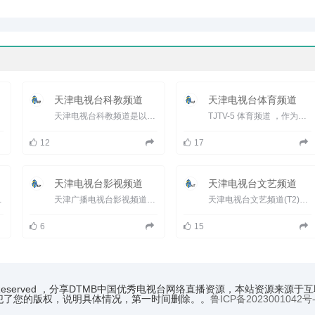
天津电视台科教频道
天津电视台体育频道
天津电视台科教频道是以&ldquo;服务教育、传播知识、普及科学、树人育人&rdquo;为宗旨的有线传输专业频道。...
TJTV-5 体育频道 ，作为天津电视台的第一个专业频道&mdash;&mdash;天津电视台体育频道，以全新的面貌呈现在观众...
12
17
天津电视台影视频道
天津电视台文艺频道
uo;现代都市、时尚...
天津广播电视台影视频道覆盖人口达1080多万,是天津地区唯一大容量、高频率、高品质播出电视剧的专业频道,看...
天津电视台文艺频道(T2)作为集传播、制作电视文艺产品的优质传媒组织。每天从清晨06:55至晚间01:00共计播出...
6
15
ights Reserved ，分享DTMB中国优秀电视台网络直播资源，本站
犯了您的版权，说明具体情况，第一时间删除。。
鲁ICP备2023001042号