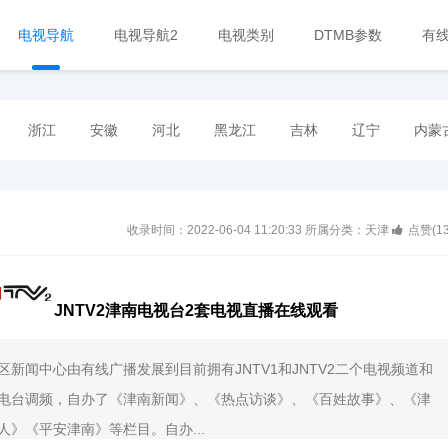
电视导航
电视导航2
电视类别
DTMB参数
有
浙江
安徽
河北
黑龙江
吉林
辽宁
内蒙
收录时间：2022-06-04 11:20:33
所属分类：天津
点赞(
1
JNTV2津南电视台2套电视直播在线观看
区新闻中心由有线广播发展到目前拥有JNTV1和JNTV2二个电视频道和
电台调频，自办了《津南新闻》、《热点访谈》、《百姓故事》、《津
人》《平安津南》等栏目。自办...