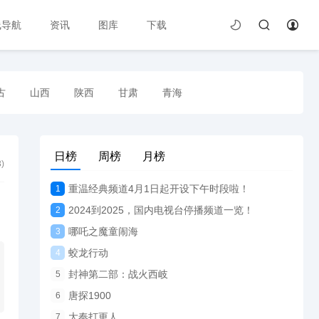
线导航
资讯
图库
下载
古
山西
陕西
甘肃
青海
日榜
周榜
月榜
3
)
重温经典频道4月1日起开设下午时段啦！
1
2024到2025，国内电视台停播频道一览！
2
哪吒之魔童闹海
3
蛟龙行动
4
封神第二部：战火西岐
5
唐探1900
6
大奉打更人
7