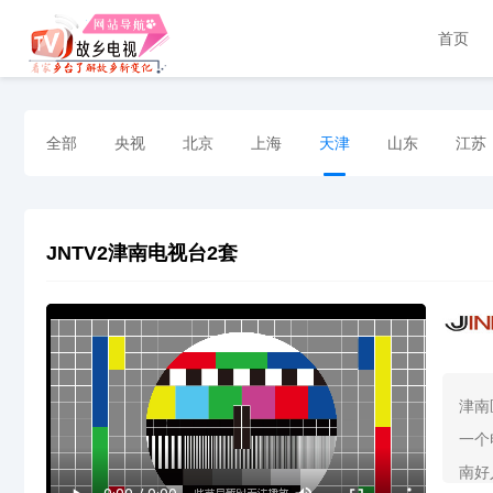
首页
全部
央视
北京
上海
天津
山东
江苏
JNTV2津南电视台2套
津南
一个
南好