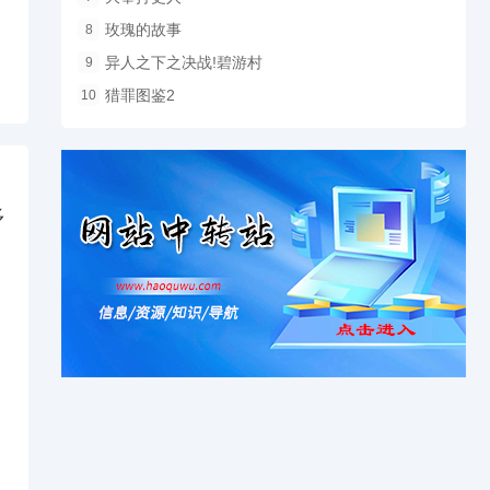
玫瑰的故事
8
异人之下之决战!碧游村
9
猎罪图鉴2
10
多