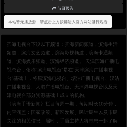
节目预告
本站暂无播放源，请点击上方按键进入官方网站进行观看
滨海电视台下设以下频道：滨海新闻频道，滨海生活
频道，滨海文艺频道，滨海影视频道，滨海卡通频
道、滨海娱乐频道、滨海经济频道。 天津滨海广播电
视总台，俗称“滨海电视台”是在“天津滨海广播电视
台”基础上，将原滨海电视台、塘沽广播电视台、汉沽
广播电视台、大港广播电视台、天津港电视台以及天
津电视台部分资源基础上成立的机构。
《滨海手语新闻》栏目每周一期，每期时长10分钟，
内容涵盖：国家政策、新区发展、民计民生以及市民
关注的相关信息。届时，手语主持人将带您一起了解