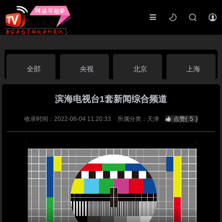
全部
央视
北京
上海
滨海电视台1套新闻综合频道
天津
山东
江苏
浙江
收录时间：2022-06-04 11:20:33
所属分类：天津
点赞(
5
)
安徽
河北
黑龙江
吉林
辽宁
内蒙古
山西
陕西
甘肃
青海