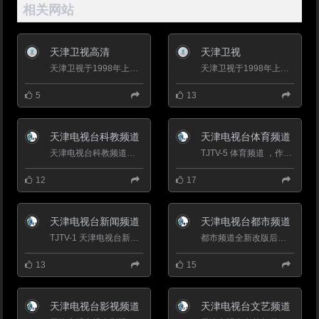
相关网站
天津卫视高清
天津卫视
天津卫视于1998年上星，于2005年10月成立了卫视频道，建台四十七年的丰厚积淀，上星十年的丰富涵养，全新品质的天津...
天津卫视于1998年上星，于2005年10月成立了卫视频道，建台四十七年的丰厚积淀，上星十年的丰富涵养，全新品质的天津...
5
13
天津电视台科教频道
天津电视台体育频道
天津电视台科教频道是以&ldquo;服务教育、传播知识、普及科学、树人育人&rdquo;为宗旨的有线传输专业频道。...
TJTV-5 体育频道 ，作为天津电视台的第一个专业频道&mdash;&mdash;天津电视台体育频道，以全新的面貌呈现在观众...
12
17
天津电视台新闻频道
天津电视台都市频道
TJTV-1 天津电视台新闻频道 2013年9月1日，天津广播电视台新闻频道开播(原天津电视台滨海频道)。以&ldquo...
都市频道全新改版后，节目分为生活服务、情感生活、都市剧场和综艺娱乐四大类。频道将&ldquo;现代都市、时尚...
13
15
天津电视台影视频道
天津电视台文艺频道