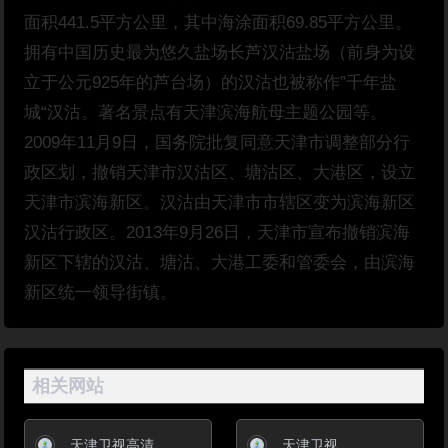
面积441.5平方公里，其中海涂面积69.85平方公里。
拥有中国历史最为悠久盐场长芦汉沽盐场（前身为设
立于公元925年的芦台场）的汉沽也被称作”千年盐
城“汉沽。著名景点有天津滨海航母主题公园等。
2009年11月9日，国务院批复同意天津市调整部分行
政区划，撤销天津市汉沽区、塘沽区、大港区，设立
天津市滨海新区。汉沽由天津市市辖区变为滨海新区
汉沽行政区。2013年9月26日，天津市宣布撤销滨海
新区下辖的汉沽、塘沽、大港工委和管委会，由滨海
新区统一领导街镇。
相关网站
天津卫视高清
天津卫视