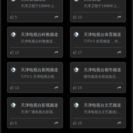
天津卫视于1998年上星，于2005年10月成立了卫视频道，建台四十七年的丰厚积淀，上星十年的丰富涵养，全新品质的天津...
天津卫视于1998年上星，于2005年10月成立了卫视频道，建台四十七年的丰厚积淀，上星十年的丰富涵养，全新品质的天津...
5
13
天津电视台科教频道
天津电视台体育频道
天津电视台科教频道是以&ldquo;服务教育、传播知识、普及科学、树人育人&rdquo;为宗旨的有线传输专业频道。...
TJTV-5 体育频道 ，作为天津电视台的第一个专业频道&mdash;&mdash;天津电视台体育频道，以全新的面貌呈现在观众...
12
17
天津电视台新闻频道
天津电视台都市频道
TJTV-1 天津电视台新闻频道 2013年9月1日，天津广播电视台新闻频道开播(原天津电视台滨海频道)。以&ldquo...
都市频道全新改版后，节目分为生活服务、情感生活、都市剧场和综艺娱乐四大类。频道将&ldquo;现代都市、时尚...
13
15
天津电视台影视频道
天津电视台文艺频道
天津广播电视台影视频道覆盖人口达1080多万,是天津地区唯一大容量、高频率、高品质播出电视剧的专业频道,看...
天津电视台文艺频道(T2)作为集传播、制作电视文艺产品的优质传媒组织。每天从清晨06:55至晚间01:00共计播出...
6
15