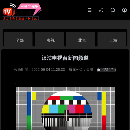
全部
央视
北京
上海
汉沽电视台新闻频道
天津
山东
江苏
浙江
收录时间：2022-06-04 11:20:33
所属分类：天津
点赞(
7
)
安徽
河北
黑龙江
吉林
辽宁
内蒙古
山西
陕西
甘肃
青海