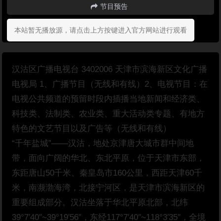
节目预告
本站暂无播放源，请点击上方按键进入官方网站进行观看
汉沽区广播电视台 3402006 天津市滨海新区文化广播
电视局 1、广播节目（无线和有线）2、电视节目：在
电视公共频道的预留时段内插播当地新闻和经济类、
科技类、法制类、农业类、重大活动类专题、有地方
特色的文艺节目以及广告等（无线和有线）
“千年盐城”——汉沽，地处京津唐大城市群中间地
带，面向广阔的华北、东北平原，位于天津市东部，
东距唐山50千米、秦皇岛市160公里，西距天津60千
米，南濒渤海湾，北接宁河区，是天津市滨海新区的
重要组成部分。汉沽坐落于华北平原北部，北纬
39°7′40″~39°19′56″，东经117°7′40″~118°3′35″，全境