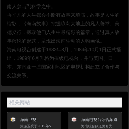
南人参与到科学之中。
再平凡的人生都会不断有故事来填满，故事是人生的
缩影，《海南故事》挖掘琼岛大地上的凡人善举、美
德义行，撷取他们人生中最精彩的篇章，通过真人故
事演说的形式，呈现出海南生动的人物画像。
海南电视台创建于1982年8月，1984年10月1日正式播
出，1989年6月升格为省级电视台，并与美国、日
本、东南亚一些国家和地区的电视机构建立了合作与
交流关系。
相关网站
海南卫视
海南电视台综合频道
旅游卫视于2019年5月1日零点起正式更名为海南卫视，启用新呼号、新台标、新节目编排。 升级后的海南卫视将延...
海南综合频道更名为海南经济频道，请知悉。海南综合频道（海南广播电视台第一频道）是倍受海南人民信赖的新闻媒体...