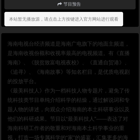
节目预告
本站暂无播放源，请点击上方按键进入官方网站进行观看
海南电视台经济频道是海南广电旗下的地面主频道，
是海南收视份额和收视率最高的电视频道。有《直播
海南》、《脱贫致富电视夜校》、《直通自贸港》、
《追寻》、《海南故事》等知名栏目，是优质电视剧
的投放平台。
《最美科技人》作为一档科技人物专题片，避免了传
统科技类节目单纯介绍科学的枯燥，通过解说词和专
题人物的讲述，向观众介绍海南的本土科研事业以及
他们的科研成果。节目以“最美科技人”——表达了对
海南科研工作者的敬重和对海南本土科学事业的重
视，打造一场专属科学的“家”的盛宴，汇集更多的海