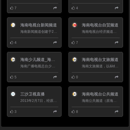
7
4
海南电视台新闻频道
海南电视台自贸频道
海南新闻频道创建于2009年 是海南唯一全天候全资讯频道 定位&ldquo;高端、专业&rdquo;， 致力打造本土最具&ld...
海南电视台经济频道是海南广电旗下的地面主频道，是海南收视份额和收视率最高的电视频道。有《直播海南》、《...
4
7
海南少儿频道_海南电视台青少频道
海南电视台文旅频道
海南广播电视总台少儿频道是省内唯一面向教育、服务于青少年成长的公益性频道，也是针对家庭、孩子两大群体最...
海南文旅频道，以&ldquo;爱文旅 遇见你&rdquo;为口号，紧扣文化、旅游、体育主题，关注海南文化旅游体育事业的融...
5
0
三沙卫视直播
海南电视台公共频道
2013年2月7日，经原国家广电总局正式批准设立三沙卫视。三沙卫视以三沙居民、南海作业渔民以及海南本岛居民为...
海南公共频道（原海南生活综艺频道）围绕"生活、体育"定位，以时尚、公益为概念，突出生活服务内容；以生活情感、体育...
3
8