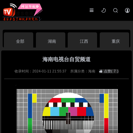
全部
湖南
江西
重庆
海南电视台自贸频道
湖北
河南
福建
广东
收录时间：2024-01-11 21:55:37
所属分类：海南
点赞(
7
)
广西
云南
四川
贵州
海南
宁夏
西藏
新疆
港澳台
南海华语