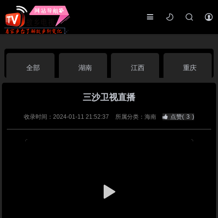
全部
湖南
江西
重庆
三沙卫视直播
湖北
河南
福建
广东
收录时间：2024-01-11 21:52:37
所属分类：海南
点赞(
3
)
广西
云南
四川
贵州
海南
宁夏
西藏
新疆
港澳台
南海华语