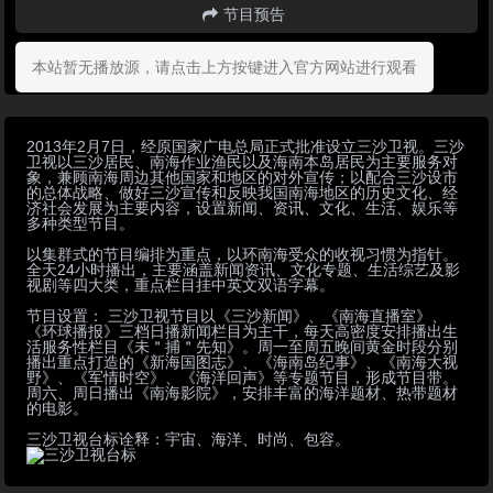
节目预告
本站暂无播放源，请点击上方按键进入官方网站进行观看
2013年2月7日，经原国家广电总局正式批准设立三沙卫视。三沙
卫视以三沙居民、南海作业渔民以及海南本岛居民为主要服务对
象，兼顾南海周边其他国家和地区的对外宣传；以配合三沙设市
的总体战略、做好三沙宣传和反映我国南海地区的历史文化、经
济社会发展为主要内容，设置新闻、资讯、文化、生活、娱乐等
多种类型节目。
以集群式的节目编排为重点，以环南海受众的收视习惯为指针。
全天24小时播出，主要涵盖新闻资讯、文化专题、生活综艺及影
视剧等四大类，重点栏目挂中英文双语字幕。
节目设置： 三沙卫视节目以《三沙新闻》、《南海直播室》、
《环球播报》三档日播新闻栏目为主干，每天高密度安排播出生
活服务性栏目《未＂捕＂先知》。周一至周五晚间黄金时段分别
播出重点打造的《新海国图志》、《海南岛纪事》、《南海大视
野》、《军情时空》、《海洋回声》等专题节目，形成节目带。
周六、周日播出《南海影院》，安排丰富的海洋题材、热带题材
的电影。
三沙卫视台标诠释：宇宙、海洋、时尚、包容。