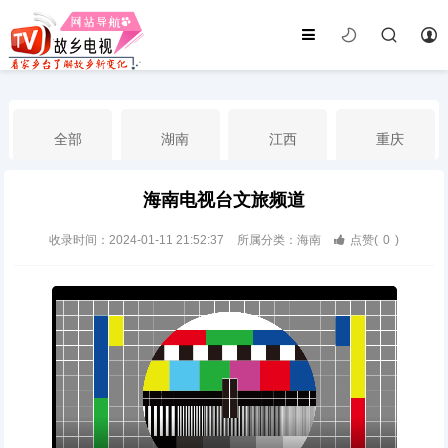
全部
湖南
江西
重庆
海南电视台文旅频道
湖北
河南
福建
广东
收录时间：2024-01-11 21:52:37
所属分类：海南
点赞(
0
)
广西
云南
四川
贵州
海南
宁夏
西藏
新疆
港澳台
南海华语