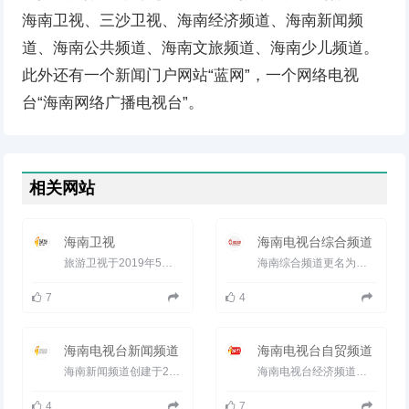
海南卫视、三沙卫视、海南经济频道、海南新闻频
道、海南公共频道、海南文旅频道、海南少儿频道。
此外还有一个新闻门户网站“蓝网”，一个网络电视
台“海南网络广播电视台”。
相关网站
海南卫视
海南电视台综合频道
旅游卫视于2019年5月1日零点起正式更名为海南卫视，启用新呼号、新台标、新节目编排。 升级后的海南卫视将延...
海南综合频道更名为海南经济频道，请知悉。海南综合频道（海南广播电视台第一频道）是倍受海南人民信赖的新闻媒体...
7
4
海南电视台新闻频道
海南电视台自贸频道
海南新闻频道创建于2009年 是海南唯一全天候全资讯频道 定位&ldquo;高端、专业&rdquo;， 致力打造本土最具&ld...
海南电视台经济频道是海南广电旗下的地面主频道，是海南收视份额和收视率最高的电视频道。有《直播海南》、《...
4
7