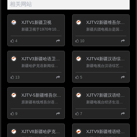
相关网站
XJTV1新疆卫视
XJTV2新疆维吾尔语卫视
新疆卫视于1970年10月1日开播。1986年7月1日，新疆电视台维吾尔语、汉语节目正式上星传输，成为全国第一家上星...
新疆兵团电视台是国家广电总局批准的省级电视台。2005年，兵团电视台通过区网络和市网络公司传输，覆盖新疆乌鲁...
4
10
XJTV3新疆哈语卫视直播
XJTV4新疆汉语综艺频道
新疆哈萨克语新闻综合频道（XJTV-3）于2002年元月组建，下设三个部门和两个科室，即：哈语编辑部、社教部、文艺部、综...
新疆电视台汉语综艺频道(XJTV-4)（原影视文体频道）新疆电视台第四套节目是一个以时尚咨询节目及影视剧为主、力...
13
5
XJTV-5新疆维吾尔语影视频道
XJTV7新疆汉语经济生活频道
原新疆有线维吾尔语综合频道，新疆电视台维语综艺频道（XJTV-5）是以播出电影、文艺、娱乐休闲类节 目为主的综艺...
新疆电视台经济生活频道（XJTV-7）的前身是新疆经济电视台，简称&ldquo;新疆经视&rdquo;，新疆广播电视事业改革发展...
9
7
XJTV8新疆哈萨克语综艺频道
XJTV9新疆维语经济生活频道