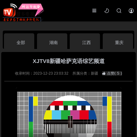
全部
湖南
江西
重庆
XJTV8新疆哈萨克语综艺频道
湖北
河南
福建
广东
收录时间：2023-12-23 23:03:32
所属分类：新疆
点赞(
5
)
广西
云南
四川
贵州
海南
宁夏
西藏
新疆
港澳台
南海华语