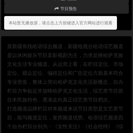
节目预告
本站暂无播放源，请点击上方按键进入官方网站进行观看
原新疆有线哈语综合频道，新疆电视台哈语综艺频道
是以休闲娱乐节目及影视剧为主，力求反映哈萨克族
文化生活专业频道。从运营上看，在栏目定位、市场
定位、观众定位、编排定位和广告定位方面基本符合
专业营造，整体上突出哈萨克文化生活新概念，自办
栏目力争贴近并放映哈萨克文化生活，综艺类节目抓
住本民族特色，逐渐走向真正综艺类节目档次。
打造频道品牌栏目对本频道来说节目类型是文艺类节
目，能与频道定位，发挥频道优势。哈语综艺频道四
个自办栏目分别为：《女性关注》《社会经纬》《综