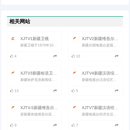
相关网站
XJTV1新疆卫视
XJTV2新疆维吾尔语卫视
新疆卫视于1970年10月1日开播。1986年7月1日，新疆电视台维吾尔语、汉语节目正式上星传输，成为全国第一家上星...
新疆兵团电视台是国家广电总局批准的省级电视台。2005年，兵团电视台通过区网络和市网络公司传输，覆盖新疆乌鲁...
4
10
XJTV3新疆哈语卫视直播
XJTV4新疆汉语综艺频道
新疆哈萨克语新闻综合频道（XJTV-3）于2002年元月组建，下设三个部门和两个科室，即：哈语编辑部、社教部、文艺部、综...
新疆电视台汉语综艺频道(XJTV-4)（原影视文体频道）新疆电视台第四套节目是一个以时尚咨询节目及影视剧为主、力...
13
5
XJTV-5新疆维吾尔语影视频道
XJTV7新疆汉语经济生活频道
原新疆有线维吾尔语综合频道，新疆电视台维语综艺频道（XJTV-5）是以播出电影、文艺、娱乐休闲类节 目为主的综艺...
新疆电视台经济生活频道（XJTV-7）的前身是新疆经济电视台，简称&ldquo;新疆经视&rdquo;，新疆广播电视事业改革发展...
9
7