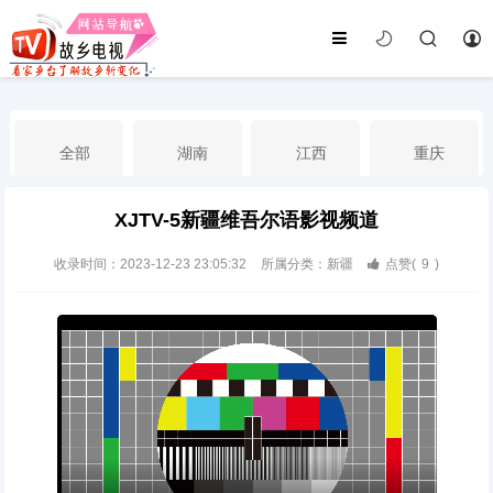
全部
湖南
江西
重庆
XJTV-5新疆维吾尔语影视频道
湖北
河南
福建
广东
收录时间：2023-12-23 23:05:32
所属分类：新疆
点赞(
9
)
广西
云南
四川
贵州
海南
宁夏
西藏
新疆
港澳台
南海华语