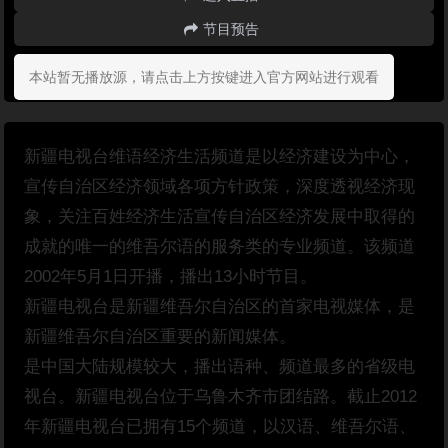
节目预告
本站暂无播放源，请点击上方按键进入官方网站进行观看
新疆电视台维语经济生活频道是以经济建设为中心，
宣传自治区经济领域各项方针政策，深度透视经济现
象，关注百姓经济生活宣传自治区经济发展中取得的
成就的唯一的维吾尔语的服务类的专业频道。该频道
2002年5月1日开播，播出13小时节目。
新疆电视台是新疆维吾尔自治区的首家电视媒体，是
新疆维吾尔自治区重要的新闻媒体。
是中国大陆规模较大，播出语种、频道最多的省级电
视台。新疆电视台位于乌鲁木齐市团结路。截止2012
年新疆电视台已拥有15个频道，以汉语、维吾尔语、