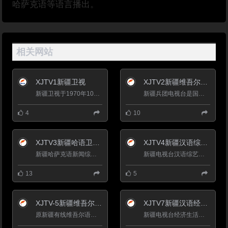
哈萨克语等语言播出。
相关网站
XJTV1新疆卫视
XJTV2新疆维吾尔语卫视
新疆卫视于1970年10月1日开播。1986年7月1日，新疆电视台维吾尔语、汉语节目正式上星传输，成为全国第一家上星...
新疆兵团电视台是国家广电总局批准的省级电视台。2005年，兵团电视台通过区网络和市网络公司传输，覆盖新疆乌鲁...
4
10
XJTV3新疆哈语卫视直播
XJTV4新疆汉语综艺频道
新疆哈萨克语新闻综合频道（XJTV-3）于2002年元月组建，下设三个部门和两个科室，即：哈语编辑部、社教部、文艺部、综...
新疆电视台汉语综艺频道(XJTV-4)（原影视文体频道）新疆电视台第四套节目是一个以时尚咨询节目及影视剧为主、力...
13
5
XJTV-5新疆维吾尔语影视频道
XJTV7新疆汉语经济生活频道
原新疆有线维吾尔语综合频道，新疆电视台维语综艺频道（XJTV-5）是以播出电影、文艺、娱乐休闲类节 目为主的综艺...
新疆电视台经济生活频道（XJTV-7）的前身是新疆经济电视台，简称&ldquo;新疆经视&rdquo;，新疆广播电视事业改革发展...