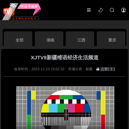
全部
湖南
江西
重庆
XJTV9新疆维语经济生活频道
湖北
河南
福建
广东
收录时间：2023-12-23 23:02:32
所属分类：新疆
点赞(
3
)
广西
云南
四川
贵州
海南
宁夏
西藏
新疆
港澳台
南海华语