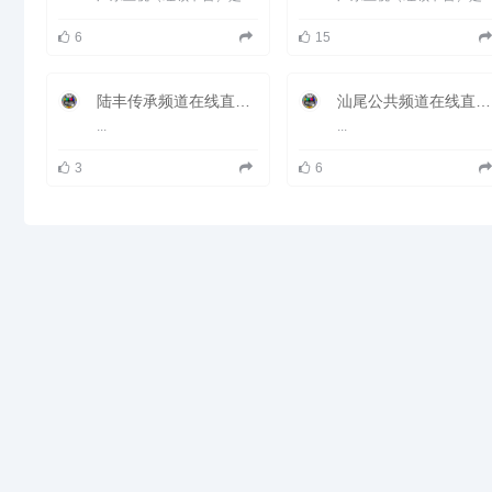
统和自主采编制作播出团队。
6
15
陆丰传承频道在线直播观看_ 陆丰电视台3套文化传承
汕尾公共频道在线直播观看_ 汕尾电视台2套公共
...
...
3
6