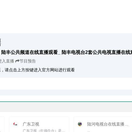
陆丰公共频道在线直播观看_ 陆丰电视台2套公共电视直播在线
进入直播
节目预告
源，请点击上方按键进入官方网站进行观看
广东卫视
陆河电视台在线直播观看_ 陆河新闻综合频道
rdquo;为定位，以打...
广东卫视（红领巾台）是广东广播电视台卫星频道的简称。广东卫视以&ldquo;活力中国、前沿广东&rdquo;为定位，以打...
...