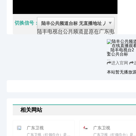
切换信号：
陆丰电视台公共频道是原在广东电
视台公共频道特定时段插播（《陆
丰新闻》及一些专题节目）的基础
上，于二零零八年十二月十日正式
以独立频道形式播出的。 陆丰电
视台公共频道坚持正确的舆论导
...
向，坚持新闻立台的宗旨，以《陆
进入官网
丰新闻》、《时事快报》为主旨，
兼备各类专题节目；传播党政方针
本站暂无播放
政策，关注民生民情民意，贴近生
活、服务大众。
电视频道自主采编制作播出节目有
《陆丰新闻》《时事快报》 《城
乡视点》 《看陆丰》 《以案说
法》 《陆丰艺苑》 《戏曲剧场》
《道德讲坛》等23个栏目。拥有
高清摄像机14部、标清摄像机6
相关网站
部，数字非编系统10部，3D虚拟
制作系统一套，数据储存服务器系
统三套，数字播出系统6套，配备
广东卫视
广东卫视
航拍飞机、摇臂等设备；具备现场
直播能力；具有比较强大的硬件系
广东卫视（红领巾台）是广东广播电视台卫星频道的简称。 广东卫视以&ldquo;活力中国、前沿广东&rdquo;为定位，以...
广东卫视（红领巾台）是广东广播电视台卫星频道的简称。广东卫视以&ldquo;活力中国、前沿广东&