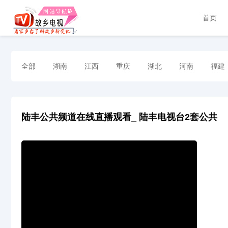
首页
全部
湖南
江西
重庆
湖北
河南
福建
陆丰公共频道在线直播观看_ 陆丰电视台2套公共