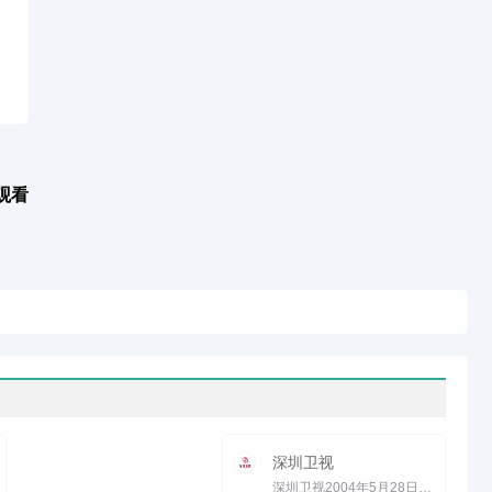
观看
深圳卫视
深圳卫视2004年5月28日正式上星。已落地全国35个省会市、直辖市和计划单列市；2011年，美兰德全国电视频道覆盖...