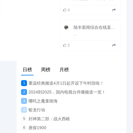
4
陆丰新闻综合在线直播观看_ 陆丰电视台1套新闻
...
5
日榜
周榜
月榜
重温经典频道4月1日起开设下午时段啦！
1
2024到2025，国内电视台停播频道一览！
2
哪吒之魔童闹海
3
蛟龙行动
4
封神第二部：战火西岐
5
唐探1900
6